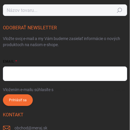
Hľadať
ODOBERAŤ NEWSLETTER
Vložte svoj e-mail a my Vám budeme zasielať informácie o nových
produktoch na našom e-shope.
EMAIL
Vložením e-mailu súhlasíte s
podmienkami ochrany osobných údajov
Prihlásiť sa
KONTAKT
obchod
@
meraj.sk