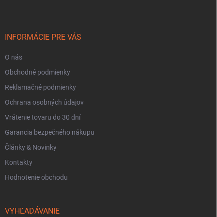
p
ä
t
i
INFORMÁCIE PRE VÁS
e
O nás
Obchodné podmienky
Reklamačné podmienky
Ochrana osobných údajov
Vrátenie tovaru do 30 dní
Garancia bezpečného nákupu
Články & Novinky
Kontakty
Hodnotenie obchodu
VYHĽADÁVANIE