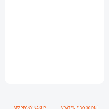
DORUČIŤ DO:
10.8.2026
−
+
Pridať do košíka
Tento model má nový
kříž 2D
- dva záměrné body pro zaměření
černé zvěře v pohybu. Puškohled je vybaven boční regulace
paralaxy již od
10m
a červeným bodem. Vodotěsná, plněna
dusíkem jednodílná konstrukce tubusu. Extrémní odolnost vůči
zpětnému rázu 1000G/6500J.
DETAILNÉ INFORMÁCIE
OPÝTAŤ SA
STRÁŽIŤ
Uložiť
BEZPEČNÝ NÁKUP
VRÁTENIE DO 30 DNÍ