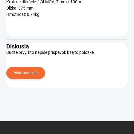
Krok rektifikácie: 1/4 MOA, 7 mm / 100m
Dĺžka: 375 mm
Hmotnosť: 0,74kg
Diskusia
Buďte prvý, kto napíše príspevok k tejto položke.
Pridať komentár
Z
á