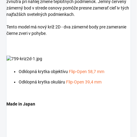
zvnútra pri náhlej zmene teplotných podmienok. Jemný červený
zámerný bod v strede osnovy pomôže presne zamerať cieľ iv tých
najťažších svetelných podmienkach.
Tento model má nový kríž 2D - dva zámerné body pre zameranie
čierne zveri v pohybe.
Odklopná krytka objektívu
Flip-Open 58,7 mm
Odklopná krytka okuláru
Flip-Open 39,4 mm
Made in Japan