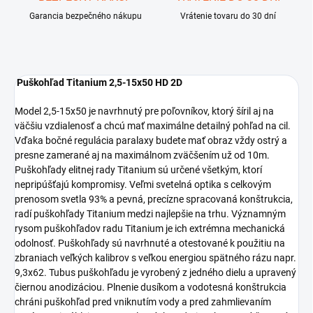
Garancia bezpečného nákupu
Vrátenie tovaru do 30 dní
Puškohľad Titanium 2,5-15x50 HD 2D
Model 2,5-15x50 je navrhnutý pre poľovníkov, ktorý šíril aj na
väčšiu vzdialenosť a chcú mať maximálne detailný pohľad na cil.
Vďaka bočné regulácia paralaxy budete mať obraz vždy ostrý a
presne zamerané aj na maximálnom zväčšením už od 10m.
Puškohľady elitnej rady Titanium sú určené všetkým, ktorí
nepripúšťajú kompromisy. Veľmi svetelná optika s celkovým
prenosom svetla 93% a pevná, precízne spracovaná konštrukcia,
radí puškohľady Titanium medzi najlepšie na trhu. Významným
rysom puškohľadov radu Titanium je ich extrémna mechanická
odolnosť. Puškohľady sú navrhnuté a otestované k použitiu na
zbraniach veľkých kalibrov s veľkou energiou spätného rázu napr.
9,3x62. Tubus puškohľadu je vyrobený z jedného dielu a upravený
čiernou anodizáciou. Plnenie dusíkom a vodotesná konštrukcia
chráni puškohľad pred vniknutím vody a pred zahmlievaním