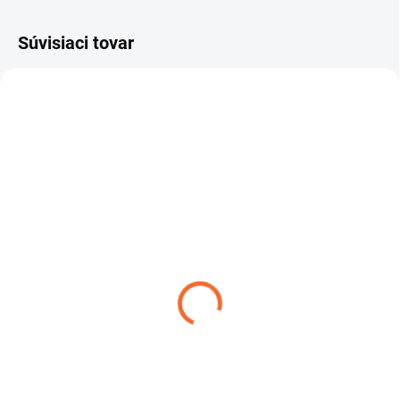
Súvisiaci tovar
441931556
441931256
ZADARMO
DO 4 DNÍ
SKLADOM
DDoptics 15x56 Pirschler
DDoptics 12x56 Pirschler
Gen.3 Magnesium
Gen.3 Magnesium
zelený
zelený
€665
€655
Do košíka
Do košíka
Pirschler Gen.3
Silné zväčšenie však vyžaduje
veľmi jasné sklo a brilantné