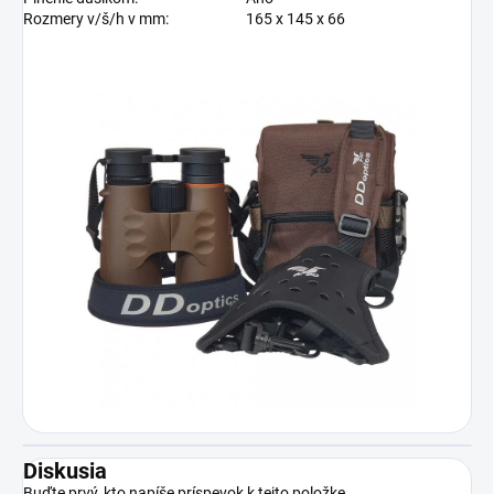
Rozmery v/š/h v mm:
165 x 145 x 66
Diskusia
Buďte prvý, kto napíše príspevok k tejto položke.