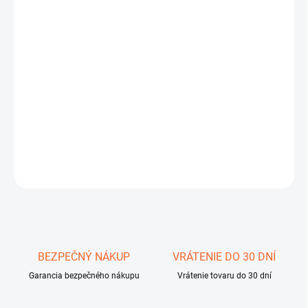
11.8.2026
−
+
Pridať do košíka
Vynikajúci v noci
Séria ďalekohľadov Nighteagle ERGO DX presvedčí veľkým
výkonom a miernou cenou.
DETAILNÉ INFORMÁCIE
OPÝTAŤ SA
STRÁŽIŤ
Uložiť
BEZPEČNÝ NÁKUP
VRÁTENIE DO 30 DNÍ
Garancia bezpečného nákupu
Vrátenie tovaru do 30 dní