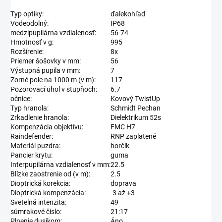
Typ optiky:
ďalekohľad
Vodeodolný:
IP68
medzipupilárna vzdialenosť:
56-74
Hmotnosť v g:
995
Rozšírenie:
8x
Priemer šošovky v mm:
56
Výstupná pupila v mm:
7
Zorné pole na 1000 m (v m):
117
Pozorovací uhol v stupňoch:
6.7
očnice:
Kovový TwistUp
Typ hranola:
Schmidt Pechan
Zrkadlenie hranola:
Dielektrikum 52s
Kompenzácia objektívu:
FMC H7
Raindefender:
RNP zaplatené
Materiál puzdra:
horčík
Pancier krytu:
guma
Interpupilárna vzdialenosť v mm:
22.5
Blízke zaostrenie od (v m):
2.5
Dioptrická korekcia:
doprava
Dioptrická kompenzácia:
-3 až +3
Svetelná intenzita:
49
súmrakové číslo:
21:17
Plnenie dusíkom:
Áno