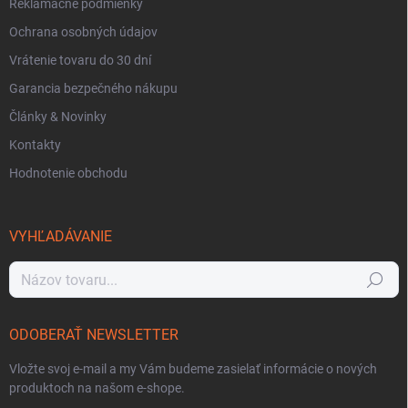
Reklamačné podmienky
Ochrana osobných údajov
Vrátenie tovaru do 30 dní
Garancia bezpečného nákupu
Články & Novinky
Kontakty
Hodnotenie obchodu
VYHĽADÁVANIE
Hľadať
ODOBERAŤ NEWSLETTER
Vložte svoj e-mail a my Vám budeme zasielať informácie o nových
produktoch na našom e-shope.