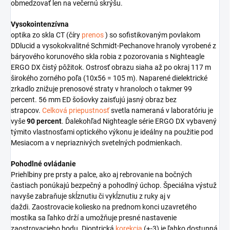
obmedzovať len na večernú skrýšu.
Vysokointenzívna
optika zo skla CT (číry
prenos
) so sofistikovaným povlakom
DDlucid a vysokokvalitné Schmidt-Pechanove hranoly vyrobené z
báryového korunového skla robia z pozorovania s Nighteagle
ERGO DX čistý pôžitok.
Ostrosť obrazu siaha až po okraj 117 m
širokého zorného poľa (10x56 = 105 m).
Naparené dielektrické
zrkadlo znižuje prenosové straty v hranoloch o takmer 99
percent.
56 mm ED šošovky zaisťujú jasný obraz bez
strapcov.
Celková priepustnosť
svetla nameraná v laboratóriu
je
vyše
90 percent
.
Ďalekohľad Nighteagle série ERGO DX vybavený
týmito vlastnosťami optického výkonu je ideálny na použitie pod
Mesiacom a v nepriaznivých svetelných podmienkach.
Pohodlné ovládanie
Priehlbiny pre prsty a palce, ako aj rebrovanie na bočných
častiach ponúkajú bezpečný a pohodlný úchop.
Špeciálna výstuž
navyše zabraňuje skĺznutiu či vykĺznutiu z ruky aj v
daždi.
Zaostrovacie koliesko na prednom konci uzavretého
mostíka sa ľahko drží a umožňuje presné nastavenie
zaostrovacieho bodu.
Dioptrická
korekcia
(+-3) je ľahko dostupná