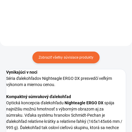
rozlíšenie, ktoré umožňuje
bezkonkurenčné vizuálne
potešenie. Čo by malo byť
vhodnejšie ako špeciálne nočné
sklo s...
Zobraziť všetky súvisiace produkty
Vynikajúci v noci
Séria ďalekohľadov Nighteagle ERGO DX presvedčí veľkým
výkonom a miernou cenou.
Kompaktný súmrakový ďalekohľad
Optická koncepcia ďalekohľadu
Nighteagle ERGO DX
spája
najnižšiu možnú hmotnosť s výborným obrazom aj za
súmraku.
Vďaka systému hranolov Schmidt-Pechan je
ďalekohľad relatívne krátky a relatívne ľahký (165x145x66 mm /
995 g).
Ďalekohľad tak osloví cieľovú skupinu, ktorá sa nechce