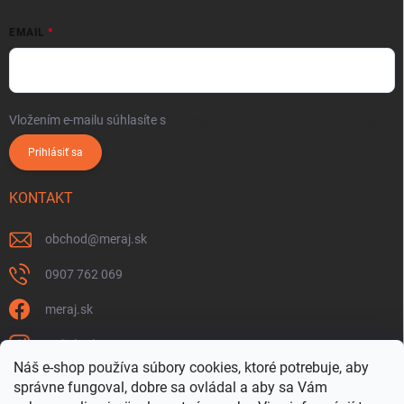
EMAIL
Vložením e-mailu súhlasíte s
podmienkami ochrany osobných údajov
Prihlásiť sa
KONTAKT
obchod
@
meraj.sk
0907 762 069
meraj.sk
m_link_sk
Náš e-shop používa súbory cookies, ktoré potrebuje, aby
https://www.youtube.com/@meraj-sk
správne fungoval, dobre sa ovládal a aby sa Vám