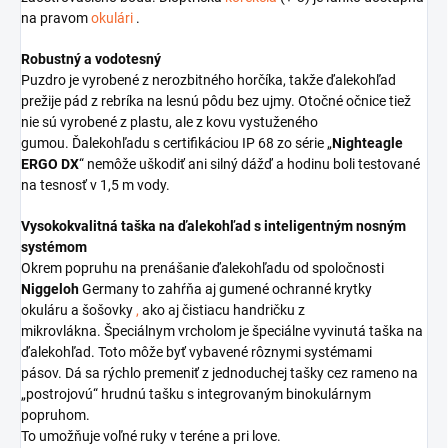
na pravom
okulári
.
Robustný a vodotesný
Puzdro je vyrobené z nerozbitného horčíka, takže ďalekohľad
prežije pád z rebríka na lesnú pôdu bez ujmy.
Otočné očnice tiež
nie sú vyrobené z plastu, ale z kovu vystuženého
gumou.
Ďalekohľadu s certifikáciou IP 68 zo série „
Nighteagle
ERGO DX
“ nemôže uškodiť ani silný dážď a hodinu boli testované
na tesnosť v 1,5 m vody.
Vysokokvalitná taška na ďalekohľad s inteligentným nosným
systémom
Okrem popruhu na prenášanie ďalekohľadu od spoločnosti
Niggeloh
Germany to zahŕňa aj gumené ochranné krytky
okuláru
a
šošovky
,
ako aj čistiacu handričku z
mikrovlákna.
Špeciálnym vrcholom je špeciálne vyvinutá taška na
ďalekohľad.
Toto môže byť vybavené rôznymi systémami
pásov.
Dá sa rýchlo premeniť z jednoduchej tašky cez rameno na
„postrojovú“ hrudnú tašku s integrovaným binokulárnym
popruhom.
To umožňuje voľné ruky v teréne a pri love.