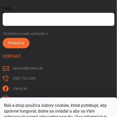
EMAIL
Vložením e-mailu súhlasíte s
podmienkami ochrany osobných údajov
Prihlásiť sa
KONTAKT
obchod
@
meraj.sk
0907 762 069
meraj.sk
m_link_sk
Náš e-shop používa súbory cookies, ktoré potrebuje, aby
https://www.youtube.com/@meraj-sk
správne fungoval, dobre sa ovládal a aby sa Vám
zobrazovali najmä relevantné ponuky.
Viac informácií
tu
.