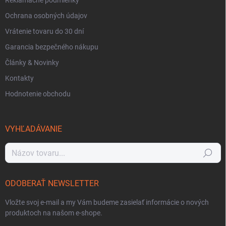
Reklamačné podmienky
Ochrana osobných údajov
Vrátenie tovaru do 30 dní
Garancia bezpečného nákupu
Články & Novinky
Kontakty
Hodnotenie obchodu
VYHĽADÁVANIE
Hľadať
ODOBERAŤ NEWSLETTER
Vložte svoj e-mail a my Vám budeme zasielať informácie o nových
produktoch na našom e-shope.