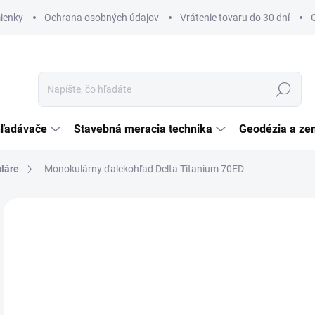
ienky
Ochrana osobných údajov
Vrátenie tovaru do 30 dní
Hľadať
hľadávače
Stavebná meracia technika
Geodézia a ze
láre
Monokulárny ďalekohľad Delta Titanium 70ED
Neohodnotené
Podrobnosti hodnotenia
ZNAČKA:
DELTA O
NOVINKA
€
ZADARMO
€55
Jedn
SK