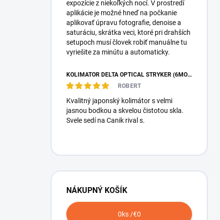
expozície z niekoľkých nocí. V prostredí
aplikácie je možné hneď na počkanie
aplikovať úpravu fotografie, denoise a
saturáciu, skrátka veci, ktoré pri drahších
setupoch musí človek robiť manuálne tu
vyriešite za minútu a automaticky.
KOLIMÁTOR DELTA OPTICAL STRYKER (6MOA)
ROBERT
Kvalitný japonský kolimátor s velmi
jasnou bodkou a skvelou čistotou skla.
Svele sedí na Canik rival s.
NÁKUPNÝ KOŠÍK
0
ks /
€0