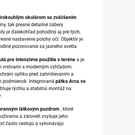
širokouhlým okulárom so zväčšením
iny, tak presné detailné zábery
ly je ďalekohľad pohodlný aj pre tých,
resné nastavenie polohy očí. Objektív je
dlné pozorovanie za jasného svetla.
á pre intenzívne použitie v teréne
a je
i vrstvami s moderným vzhľadom.
 chráni optiku pred zahmlievaním a
h podmienok. Integrovaná
pätka Arca vo
žňuje rýchlu a stabilnú montáž na
.
chranným látkovým puzdrom
, ktoré
užívania a zároveň zvyšuje jeho
torí často cestujú a vykonávajú