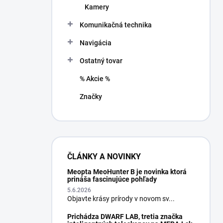
Kamery
Komunikačná technika
Navigácia
Ostatný tovar
% Akcie %
Značky
ČLÁNKY A NOVINKY
Meopta MeoHunter B je novinka ktorá
prináša fascinujúce pohľady
5.6.2026
Objavte krásy prírody v novom sv...
Prichádza DWARF LAB, tretia značka