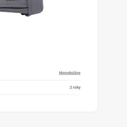
Monokuláre
2 roky