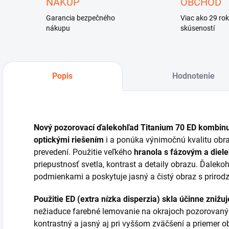
NÁKUP
OBCHOD
Garancia bezpečného
Viac ako 29 ro
nákupu
skúseností
Popis
Hodnotenie
Nový pozorovací ďalekohľad Titanium 70 ED kombinu
optickými riešením
i a ponúka výnimočnú kvalitu ob
prevedení. Použitie veľkého
hranola s fázovým a diel
priepustnosť svetla, kontrast a detaily obrazu. Ďaleko
podmienkami a poskytuje jasný a čistý obraz s prirod
Použitie ED (extra nízka disperzia) skla účinne zniž
nežiaduce farebné lemovanie na okrajoch pozorovanýc
kontrastný a jasný aj pri vyššom zväčšení a priemer o