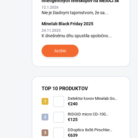
inteligentných teleskopov na MERAJ.sk
12.1.2026
Nie je žiadnym tajomstvom, že sa...
Minelab Black Friday 2025
24.11.2025
K dnešnému dňu spustila spoločno...
Archív
TOP 10 PRODUKTOV
Detektor kovov Minelab Go
Find 66
€240
RIDGID micro CD-100
Detektor horľavých plynov
€125
DDoptics 8x56 Pirschler
Gen.3 Magnesium zelený
€639