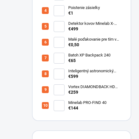
Poistenie zásielky
€1
Detektor kovov Minelab X-
Terra ELITE pinpoiter set
€499
Malé poďakovanie pre tím v
sklade
€0,50
Batoh XP Backpack 240
€65
Inteligentný astronomický
teleskop DwarfLab Dwarf III
€599
Vortex DIAMONDBACK HD
10X50
€259
Minelab PRO-FIND 40
€144