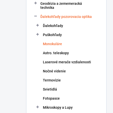
Geodézia a zememeracká
e
technika
l
Ďalekohľady pozorovacia optika
Ďalekohľady
Puškohľady
Monokuláre
Astro. teleskopy
Laserové merače vzdialenosti
Nočné videnie
Termovízie
Svietidlá
Fotopasce
Mikroskopy a Lupy