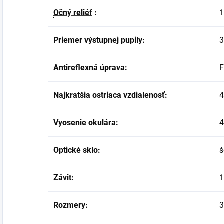
Očný reliéf
:
Priemer výstupnej pupily:
3
Antireflexná úprava:
Najkratšia ostriaca vzdialenosť:
Vyosenie okulára:
4
Optické sklo:
š
Závit:
1
Rozmery: