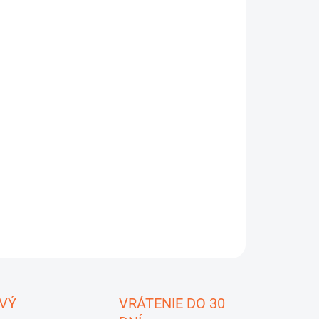
:
EME DORUČIŤ
8.2026
−
+
Pridať do košíka
 pozorovací ďalekohľad Titanium 70 ED kombinuje
rný dizajn s pokročilými optickými riešením
i a ponúka
močnú kvalitu obrazu v kompaktnom a robustnom
edení.
ILNÉ INFORMÁCIE
OPÝTAŤ SA
STRÁŽIŤ
ložiť
VÝ
VRÁTENIE DO 30