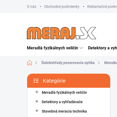
Prejsť
O nás
Obchodné podmienky
Reklamačné podm
na
obsah
Meradlá fyzikálnych veličín
Detektory a vy
Domov
Ďalekohľady pozorovacia optika
Monoku
B
Kategórie
o
Preskočiť
č
kategórie
n
Meradlá fyzikálnych veličín
ý
Detektory a vyhľadávače
p
a
Stavebná meracia technika
n