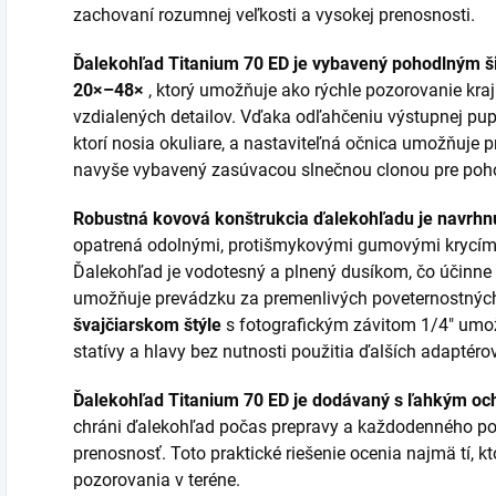
zachovaní rozumnej veľkosti a vysokej prenosnosti.
Ďalekohľad Titanium 70 ED je vybavený pohodlným 
20×–48×
, ktorý umožňuje ako rýchle pozorovanie kraj
vzdialených detailov. Vďaka odľahčeniu výstupnej pupi
ktorí nosia okuliare, a nastaviteľná očnica umožňuje p
navyše vybavený zasúvacou slnečnou clonou pre poho
Robustná kovová konštrukcia ďalekohľadu je navrhnut
opatrená odolnými, protišmykovými gumovými krycím
Ďalekohľad je vodotesný a plnený dusíkom, čo účinne
umožňuje prevádzku za premenlivých poveternostnýc
švajčiarskom štýle
s fotografickým závitom 1/4" umo
statívy a hlavy bez nutnosti použitia ďalších adaptérov
Ďalekohľad Titanium 70 ED je dodávaný s ľahkým o
chráni ďalekohľad počas prepravy a každodenného po
prenosnosť. Toto praktické riešenie ocenia najmä tí, k
pozorovania v teréne.