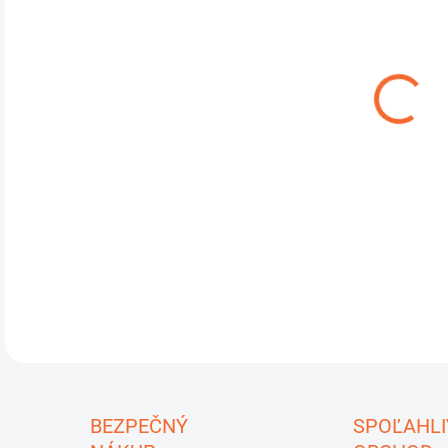
cena
MÔŽ
DO:
11.
Nový
mode
výni
prev
DETA
U
BEZPEČNÝ
SPOĽAHLI