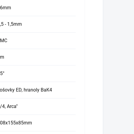
16mm
,5 - 1,5mm
FMC
4m
5°
ošovky ED, hranoly BaK4
/4, Arca"
308x155x85mm