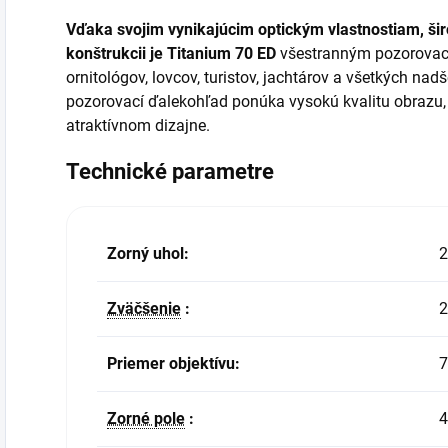
Vďaka svojim vynikajúcim optickým vlastnostiam, ši
konštrukcii je Titanium 70 ED
všestranným pozorovací
ornitológov, lovcov, turistov, jachtárov a všetkých na
pozorovací ďalekohľad ponúka vysokú kvalitu obrazu,
atraktívnom dizajne.
Technické parametre
Zorný uhol:
2
Zväčšenie
:
2
Priemer objektívu:
Zorné pole
:
4