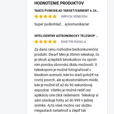
HODNOTENIE PRODUKTOV
TASCO PUŠKOHĽAD TARGET/VARMINT 6-24X42 MILDOT
IMRICH VENDÉGH
Super puškohlad... aj komunikácia!
INTELIGENTNÝ ASTRONOMICKÝ TELESKOP DWARFLAB DWARF MINI
MARTIN KASALA
Za danú cenu rozhodne bezkonkurenčný
produkt. Dwarf Mini je 30mm teleskop, čo
je okruh aj lepších binokulárov no oproti
nim ponúka obrovskú škálu možností. S
teleskopom je možné fotografovať v
klasikom azimute, kde ho stačí položiť na
rovný povrch, ale aj ekvatoriálnom móde,
kde je možné ísť až do 90 sekundovej
expozície. Všetko je možné riešiť cez
aplikáciu one click riešeniami. Teleskop si
sám stackuje fotky až do 999 v jednej
snímke. Aj tú však možno cez službu
megastack natiahnúť a zlepiť tak