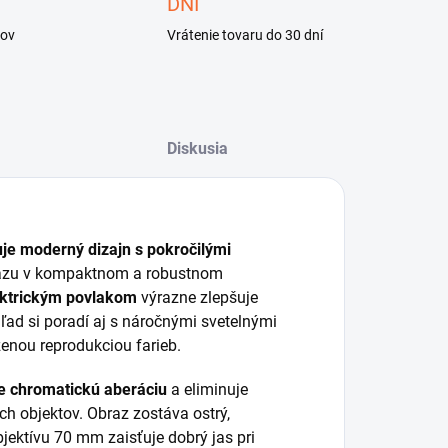
DNÍ
kov
Vrátenie tovaru do 30 dní
Diskusia
je moderný dizajn s pokročilými
razu v kompaktnom a robustnom
ektrickým povlakom
výrazne zlepšuje
hľad si poradí aj s náročnými svetelnými
zenou reprodukciou farieb.
uje chromatickú aberáciu
a eliminuje
h objektov. Obraz zostáva ostrý,
bjektívu 70 mm zaisťuje dobrý jas pri