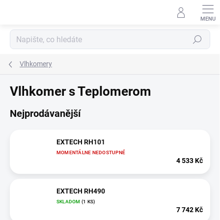
Přejít
na
obsah
Hledat
Vlhkomery
Vlhkomer s Teplomerom
Nejprodávanější
EXTECH RH101
MOMENTÁLNE NEDOSTUPNÉ
4 533 Kč
EXTECH RH490
SKLADOM
(1 KS)
7 742 Kč