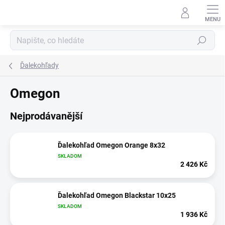
Přejít
na
obsah
Hledat
Ďalekohľady
Omegon
Nejprodávanější
Ďalekohľad Omegon Orange 8x32
SKLADOM
2 426 Kč
Ďalekohľad Omegon Blackstar 10x25
SKLADOM
1 936 Kč