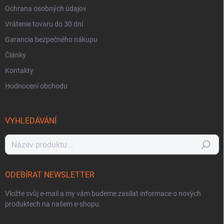
Ochrana osobných údajov
Vrátenie tovaru do 30 dní
Garancia bezpečného nákupu
Články
Kontakty
Hodnocení obchodu
VYHLEDÁVÁNÍ
Hledat
ODEBÍRAT NEWSLETTER
Vložte svůj e-mail a my vám budeme zasílat informace o nových
produktech na našem e-shopu.