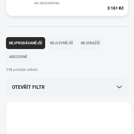
NA OBJEDNÁVKU
3 161 Kč
Ř
a
NEJPRODÁVANĚJŠÍ
NEJLEVNĚJŠÍ
NEJDRAŽŠÍ
z
e
ABECEDNĚ
n
í
116
položek celkem
p
r
OTEVŘÍT FILTR
o
d
u
V
k
ý
TIP
t
5201020
p
ů
i
ZDARMA
s