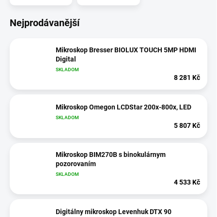
Nejprodávanější
Mikroskop Bresser BIOLUX TOUCH 5MP HDMI
Digital
SKLADOM
8 281 Kč
Mikroskop Omegon LCDStar 200x-800x, LED
SKLADOM
5 807 Kč
Mikroskop BIM270B s binokulárnym
pozorovaním
SKLADOM
4 533 Kč
Digitálny mikroskop Levenhuk DTX 90