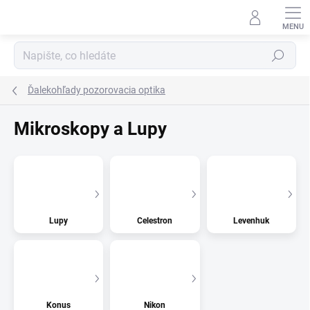
Přejít
na
obsah
Hledat
Ďalekohľady pozorovacia optika
Mikroskopy a Lupy
Lupy
Celestron
Levenhuk
Konus
Nikon