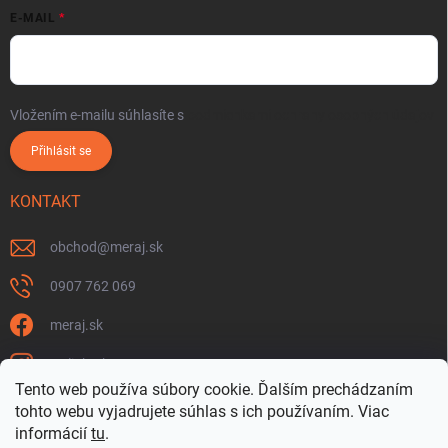
E-MAIL
Vložením e-mailu súhlasíte s
podmienkami ochrany osobných údajov
Přihlásit se
KONTAKT
obchod
@
meraj.sk
0907 762 069
meraj.sk
m_link_sk
Tento web používa súbory cookie. Ďalším prechádzaním
https://www.youtube.com/@meraj-sk
tohto webu vyjadrujete súhlas s ich používaním. Viac
informácií
tu
.
@m_link_sk