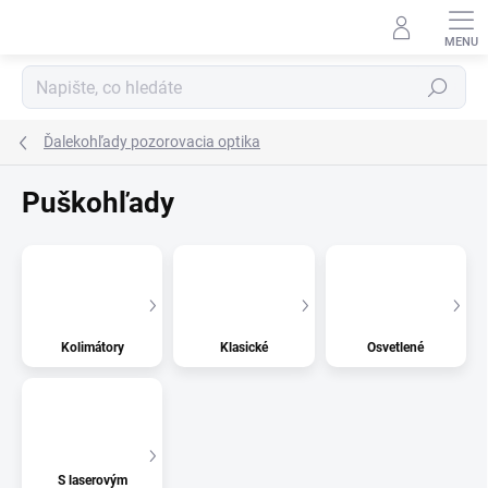
Přejít
na
obsah
Hledat
Ďalekohľady pozorovacia optika
Puškohľady
Kolimátory
Klasické
Osvetlené
S laserovým