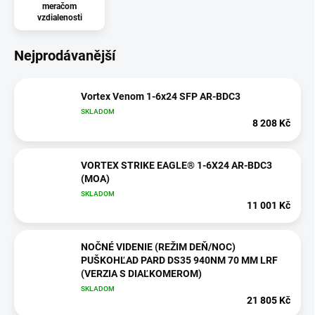
meračom
vzdialenosti
Nejprodávanější
Vortex Venom 1-6x24 SFP AR-BDC3
SKLADOM
8 208 Kč
VORTEX STRIKE EAGLE® 1-6X24 AR-BDC3
(MOA)
SKLADOM
11 001 Kč
NOČNÉ VIDENIE (REŽIM DEŇ/NOC)
PUŠKOHĽAD PARD DS35 940NM 70 MM LRF
(VERZIA S DIAĽKOMEROM)
SKLADOM
21 805 Kč