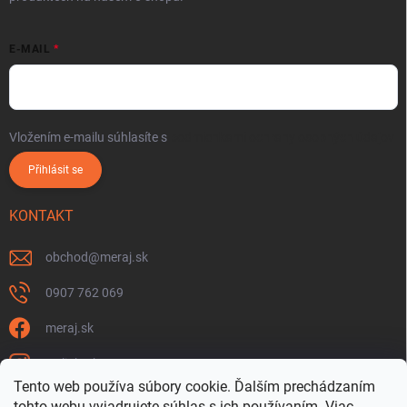
E-MAIL
Vložením e-mailu súhlasíte s
podmienkami ochrany osobných údajov
Přihlásit se
KONTAKT
obchod
@
meraj.sk
0907 762 069
meraj.sk
m_link_sk
Tento web používa súbory cookie. Ďalším prechádzaním
https://www.youtube.com/@meraj-sk
tohto webu vyjadrujete súhlas s ich používaním. Viac