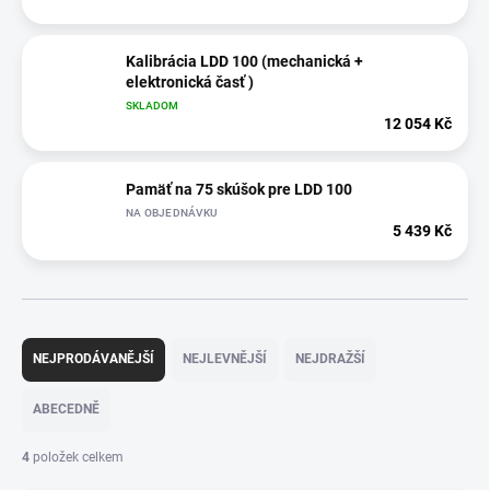
Kalibrácia LDD 100 (mechanická +
elektronická časť )
SKLADOM
12 054 Kč
Pamäť na 75 skúšok pre LDD 100
NA OBJEDNÁVKU
5 439 Kč
Ř
a
NEJPRODÁVANĚJŠÍ
NEJLEVNĚJŠÍ
NEJDRAŽŠÍ
z
e
ABECEDNĚ
n
í
4
položek celkem
p