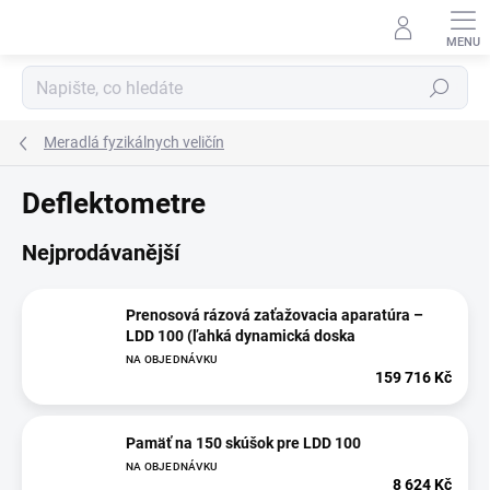
Přejít
na
obsah
Hledat
Meradlá fyzikálnych veličín
Deflektometre
Nejprodávanější
Prenosová rázová zaťažovacia aparatúra –
LDD 100 (ľahká dynamická doska
NA OBJEDNÁVKU
159 716 Kč
Pamäť na 150 skúšok pre LDD 100
NA OBJEDNÁVKU
8 624 Kč