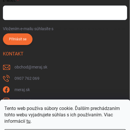
E-MAIL
Vložením e-mailu súhlasíte s
podmienkami ochrany osobných údajov
Přihlásit se
KONTAKT
obchod
@
meraj.sk
0907 762 069
meraj.sk
m_link_sk
Tento web používa súbory cookie. Ďalším prechádzaním
https://www.youtube.com/@meraj-sk
tohto webu vyjadrujete súhlas s ich používaním. Viac
informácií
tu
.
@m_link_sk