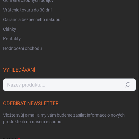
Ochrana osobných údajov
Vrátenie tovaru do 30 dní
Garancia bezpečného nákupu
Články
Kontakty
Hodnocení obchodu
VYHLEDÁVÁNÍ
Hledat
ODEBÍRAT NEWSLETTER
Vložte svůj e-mail a my vám budeme zasílat informace o nových
produktech na našem e-shopu.