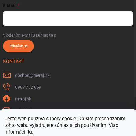
E-MAIL
Vložením e-mailu súhlasíte s
podmienkami ochrany osobných údajov
Přihlásit se
KONTAKT
obchod
@
meraj.sk
0907 762 069
meraj.sk
m_link_sk
Tento web používa súbory cookie. Ďalším prechádzaním
https://www.youtube.com/@meraj-sk
tohto webu vyjadrujete súhlas s ich používaním. Viac
informácií
tu
.
@m_link_sk