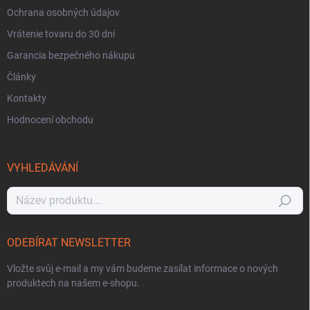
Ochrana osobných údajov
Vrátenie tovaru do 30 dní
Garancia bezpečného nákupu
Články
Kontakty
Hodnocení obchodu
VYHLEDÁVÁNÍ
Hledat
ODEBÍRAT NEWSLETTER
Vložte svůj e-mail a my vám budeme zasílat informace o nových
produktech na našem e-shopu.