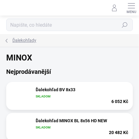
Přejít
na
obsah
Hledat
Ďalekohľady
MINOX
Nejprodávanější
Ďalekohľad BV 8x33
SKLADOM
6 052 Kč
Ďalekohľad MINOX BL 8x56 HD NEW
SKLADOM
20 482 Kč