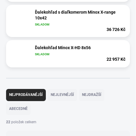
Ďalekohľad s diaľkomerom Minox X-range
10x42
SKLADOM
36 726 Kč
Ďalekohľad Minox X-HD 8x56
SKLADOM
22 957 Kč
Ř
a
NEJPRODÁVANĚJŠÍ
NEJLEVNĚJŠÍ
NEJDRAŽŠÍ
z
e
ABECEDNĚ
n
í
22
položek celkem
p
r