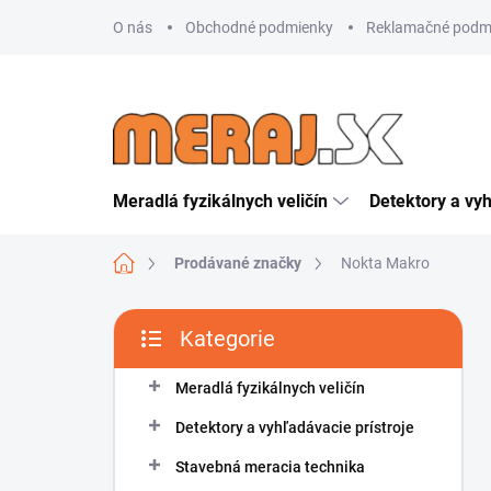
Přejít
O nás
Obchodné podmienky
Reklamačné podm
na
obsah
Meradlá fyzikálnych veličín
Detektory a vyh
Domů
Prodávané značky
Nokta Makro
P
Kategorie
o
Přeskočit
s
kategorie
t
Meradlá fyzikálnych veličín
r
Detektory a vyhľadávacie prístroje
a
n
Stavebná meracia technika
n