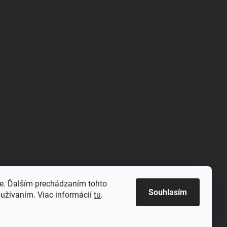
m/@meraj-
e. Ďalším prechádzaním tohto
Souhlasím
oužívaním. Viac informácií
tu
.