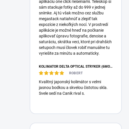
aplikáciu one click riešeniami. Teleskop si
sám stackuje fotky až do 999 v jednej
snímke. Aj tú však možno cez službu
megastack natiahnúť a zlepiť tak
expozície z niekoľkých nocí. V prostredí
aplikácie je možné hneď na počkanie
aplikovať úpravu fotografie, denoise a
saturáciu, skrátka veci, ktoré pri drahších
setupoch musí človek robiť manuálne tu
vyriešite za minútu a automaticky.
KOLIMÁTOR DELTA OPTICAL STRYKER (6MOA)
ROBERT
Kvalitný japonský kolimátor s velmi
jasnou bodkou a skvelou čistotou skla.
Svele sedí na Canik rival s.