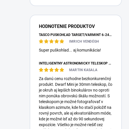
HODNOTENIE PRODUKTOV
TASCO PUŠKOHĽAD TARGET/VARMINT 6-24X42 MILDOT
IMRICH VENDÉGH
Super puškohlad... aj komunikácia!
INTELIGENTNÝ ASTRONOMICKÝ TELESKOP DWARFLAB DWARF MINI
MARTIN KASALA
Za danú cenu rozhodne bezkonkurenčný
produkt. Dwarf Mini je 30mm teleskop, čo
je okruh aj lepších binokulárov no oproti
nim ponúka obrovskú škálu možností. S
teleskopom je možné fotografovať v
klasikom azimute, kde ho stačí položiť na
rovný povrch, ale aj ekvatoriálnom móde,
kde je možné ísť až do 90 sekundovej
expozície. Všetko je možné riešiť cez