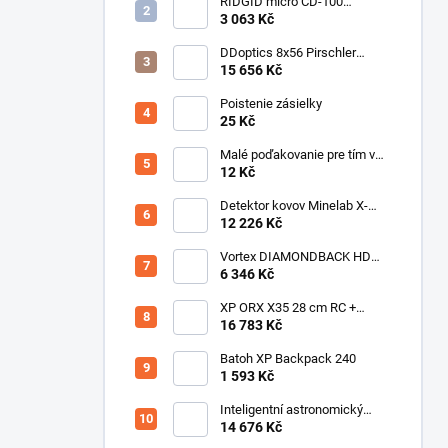
RIDGID micro CD-100
Detektor horľavých plynov
3 063 Kč
DDoptics 8x56 Pirschler
Gen.3 Magnesium zelený
15 656 Kč
Poistenie zásielky
25 Kč
Malé poďakovanie pre tím v
sklade
12 Kč
Detektor kovov Minelab X-
Terra ELITE pinpoiter set
12 226 Kč
Vortex DIAMONDBACK HD
10X50
6 346 Kč
XP ORX X35 28 cm RC +
bezdrôtové slúchadlá
16 783 Kč
WSAUDIO
Batoh XP Backpack 240
1 593 Kč
Inteligentní astronomický
teleskop DwarfLab Dwarf III
14 676 Kč