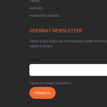
Články
Kontakty
Hodnocení obchodu
ODEBÍRAT NEWSLETTER
Vložte svůj e-mail a my vám budeme zasílat informa
našem e-shopu.
E-MAIL
Vložením e-mailu súhlasíte s
podmienkami ochrany 
Přihlásit se