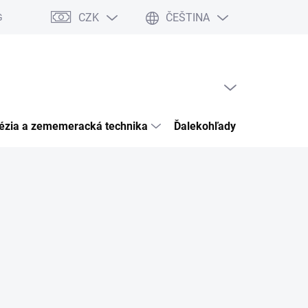
CZK
ČEŠTINA
Garancia bezpečného nákupu
Články
Kontakty
Hodnocení 
PRÁZDNÝ KOŠÍK
NÁKUPNÍ
KOŠÍK
ézia a zememeracká technika
Ďalekohľady pozorovacia o