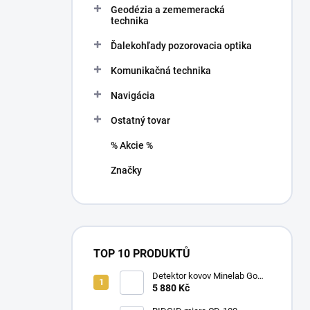
Geodézia a zememeracká
í
technika
p
a
Ďalekohľady pozorovacia optika
n
Komunikačná technika
e
l
Navigácia
Ostatný tovar
% Akcie %
Značky
TOP 10 PRODUKTŮ
Detektor kovov Minelab Go
Find 66
5 880 Kč