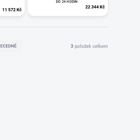
DO 24 HODÍN
22 344 Kč
11 572 Kč
3
položek celkem
BECEDNĚ
OD-1269
PKOD-1270
24 HODÍN
DO 24 HODÍN