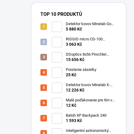
TOP 10 PRODUKTŮ
Detektor kovov Minelab Go
Find 66
5 880 Kč
RIDGID micro CD-100
Detektor horľavých plynov
3 063 Kč
DDoptics 8x56 Pirschler
Gen.3 Magnesium zelený
15 656 Kč
Poistenie zásielky
25 Kč
Detektor kovov Minelab X-
Terra ELITE pinpoiter set
12 226 Kč
Malé poďakovanie pre tím v
sklade
12 Kč
Batoh XP Backpack 240
1 593 Kč
Inteligentní astronomický