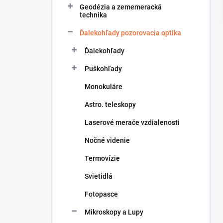
Geodézia a zememeracká
í
technika
p
a
Ďalekohľady pozorovacia optika
n
Ďalekohľady
e
l
Puškohľady
Monokuláre
Astro. teleskopy
Laserové merače vzdialenosti
Nočné videnie
Termovízie
Svietidlá
Fotopasce
Mikroskopy a Lupy