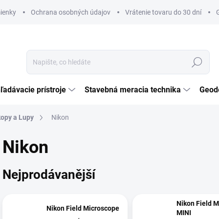
ienky
Ochrana osobných údajov
Vrátenie tovaru do 30 dní
Hledat
ľadávacie prístroje
Stavebná meracia technika
Geod
opy a Lupy
Nikon
Nikon
Nejprodávanější
Nikon Field 
Nikon Field Microscope
MINI