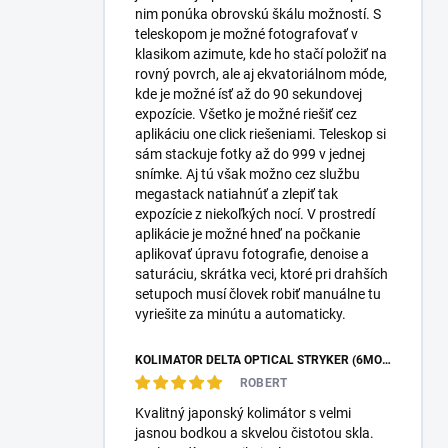
nim ponúka obrovskú škálu možností. S
teleskopom je možné fotografovať v
klasikom azimute, kde ho stačí položiť na
rovný povrch, ale aj ekvatoriálnom móde,
kde je možné ísť až do 90 sekundovej
expozície. Všetko je možné riešiť cez
aplikáciu one click riešeniami. Teleskop si
sám stackuje fotky až do 999 v jednej
snímke. Aj tú však možno cez službu
megastack natiahnúť a zlepiť tak
expozície z niekoľkých nocí. V prostredí
aplikácie je možné hneď na počkanie
aplikovať úpravu fotografie, denoise a
saturáciu, skrátka veci, ktoré pri drahších
setupoch musí človek robiť manuálne tu
vyriešite za minútu a automaticky.
KOLIMÁTOR DELTA OPTICAL STRYKER (6MOA)
ROBERT
Kvalitný japonský kolimátor s velmi
jasnou bodkou a skvelou čistotou skla.