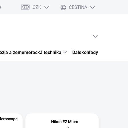
CZK
ČEŠTINA
Garancia bezpečného nákupu
Články
Kontakty
Hodnocení 
PRÁZDNÝ KOŠÍK
NÁKUPNÍ
KOŠÍK
ézia a zememeracká technika
Ďalekohľady pozorovacia o
Microscope
Nikon EZ Micro