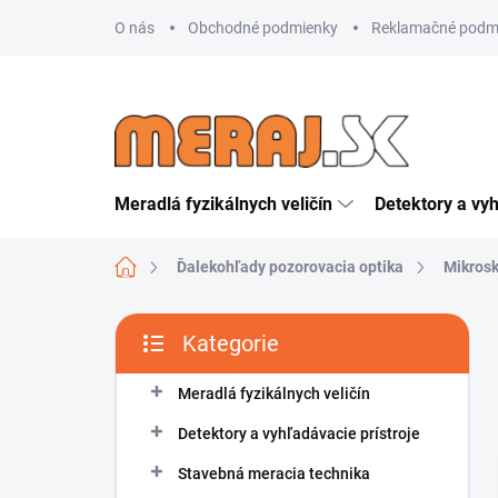
Přejít
O nás
Obchodné podmienky
Reklamačné podm
na
obsah
Meradlá fyzikálnych veličín
Detektory a vyh
Domů
Ďalekohľady pozorovacia optika
Mikrosk
P
Kategorie
o
Přeskočit
s
kategorie
t
Meradlá fyzikálnych veličín
r
Detektory a vyhľadávacie prístroje
a
n
Stavebná meracia technika
n