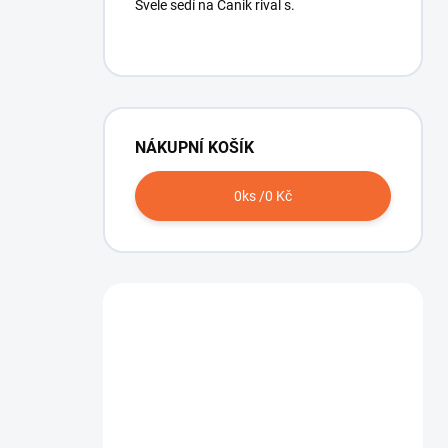
Svele sedí na Canik rival s.
NÁKUPNÍ KOŠÍK
0
ks /
0 Kč