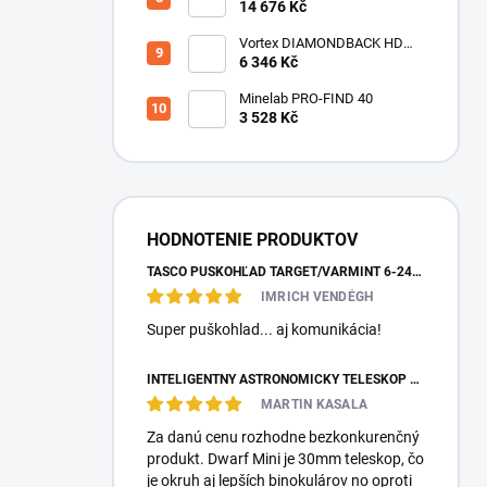
teleskop DwarfLab Dwarf III
14 676 Kč
Vortex DIAMONDBACK HD
10X50
6 346 Kč
Minelab PRO-FIND 40
3 528 Kč
HODNOTENIE PRODUKTOV
TASCO PUŠKOHĽAD TARGET/VARMINT 6-24X42 MILDOT
IMRICH VENDÉGH
Super puškohlad... aj komunikácia!
INTELIGENTNÝ ASTRONOMICKÝ TELESKOP DWARFLAB DWARF MINI
MARTIN KASALA
Za danú cenu rozhodne bezkonkurenčný
produkt. Dwarf Mini je 30mm teleskop, čo
je okruh aj lepších binokulárov no oproti