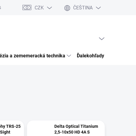
CZK
ČEŠTINA
Garancia bezpečného nákupu
Články
Kontakty
Hodnocení 
PRÁZDNÝ KOŠÍK
NÁKUPNÍ
KOŠÍK
ézia a zememeracká technika
Ďalekohľady pozorovacia o
phy TRS-25
Delta Optical Titanium
 Sight
2,5-10x50 HD 4A S