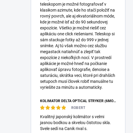
teleskopom je možné fotografovať v
klasikom azimute, kde ho stačí položiť na
rovný povrch, ale aj ekvatoriálnom móde,
kde je možné ísť až do 90 sekundovej
expozície. Všetko je možné riešiť cez
aplikáciu one click riešeniami. Teleskop si
sám stackuje fotky až do 999 v jednej
snímke. Aj tú však možno cez službu
megastack natiahnúť a zlepiť tak
expozície z niekoľkých nocí. V prostredí
aplikácie je možné hneď na počkanie
aplikovať úpravu fotografie, denoise a
saturáciu, skrátka veci, ktoré pri drahších
setupoch musí človek robiť manuálne tu
vyriešite za minútu a automaticky.
KOLIMÁTOR DELTA OPTICAL STRYKER (6MOA)
ROBERT
Kvalitný japonský kolimátor s velmi
jasnou bodkou a skvelou čistotou skla.
Svele sedí na Canik rival s.