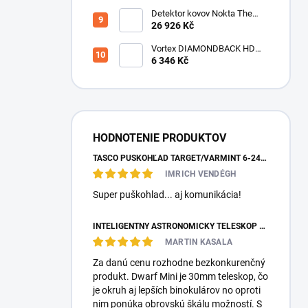
Detektor kovov Nokta The
Legend 2
26 926 Kč
Vortex DIAMONDBACK HD
10X50
6 346 Kč
HODNOTENIE PRODUKTOV
TASCO PUŠKOHĽAD TARGET/VARMINT 6-24X42 MILDOT
IMRICH VENDÉGH
Super puškohlad... aj komunikácia!
INTELIGENTNÝ ASTRONOMICKÝ TELESKOP DWARFLAB DWARF MINI
MARTIN KASALA
Za danú cenu rozhodne bezkonkurenčný
produkt. Dwarf Mini je 30mm teleskop, čo
je okruh aj lepších binokulárov no oproti
nim ponúka obrovskú škálu možností. S