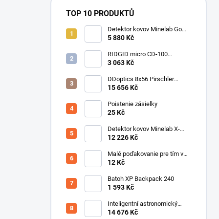
TOP 10 PRODUKTŮ
Detektor kovov Minelab Go
Find 66
5 880 Kč
RIDGID micro CD-100
Detektor horľavých plynov
3 063 Kč
DDoptics 8x56 Pirschler
Gen.3 Magnesium zelený
15 656 Kč
Poistenie zásielky
25 Kč
Detektor kovov Minelab X-
Terra ELITE pinpoiter set
12 226 Kč
Malé poďakovanie pre tím v
sklade
12 Kč
Batoh XP Backpack 240
1 593 Kč
Inteligentní astronomický
teleskop DwarfLab Dwarf III
14 676 Kč