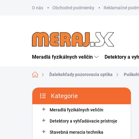
Přejít
O nás
Obchodné podmienky
Reklamačné podm
na
obsah
Meradlá fyzikálnych veličín
Detektory a vyh
Domů
Ďalekohľady pozorovacia optika
Puškoh
P
Kategorie
o
Přeskočit
s
kategorie
t
Meradlá fyzikálnych veličín
r
Detektory a vyhľadávacie prístroje
a
n
Stavebná meracia technika
n