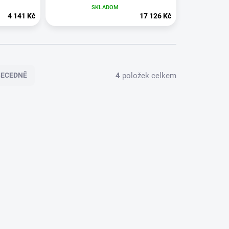
SKLADOM
4 141 Kč
17 126 Kč
4
položek celkem
BECEDNĚ
AKCE
731303
DO-2447
ZDARMA
DO 4 DNÍ
SKLADOM