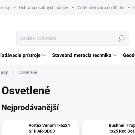
ienky
Ochrana osobných údajov
Vrátenie tovaru do 30 dní
Hledat
ľadávacie prístroje
Stavebná meracia technika
Geod
ľady
Osvetlené
Osvetlené
Nejprodávanější
Vortex Venom 1-6x24
Bushnell Tro
SFP AR-BDC3
1x25 Red Dot