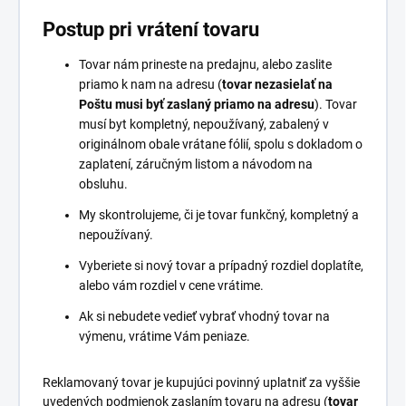
Postup pri vrátení tovaru
Tovar nám prineste na predajnu, alebo zaslite
priamo k nam na adresu (
tovar nezasielať na
Poštu musi byť zaslaný priamo na adresu
). Tovar
musí byt kompletný, nepoužívaný, zabalený v
originálnom obale vrátane fólií, spolu s dokladom o
zaplatení, záručným listom a návodom na
obsluhu.
My skontrolujeme, či je tovar funkčný, kompletný a
nepoužívaný.
Vyberiete si nový tovar a prípadný rozdiel doplatíte,
alebo vám rozdiel v cene vrátime.
Ak si nebudete vedieť vybrať vhodný tovar na
výmenu, vrátime Vám peniaze.
Reklamovaný tovar je kupujúci povinný uplatniť za vyššie
uvedených podmienok zaslaním tovaru na adresu (
tovar