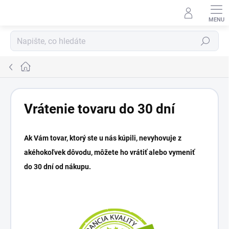
Přejít
na
obsah
Hledat
Domů
Vrátenie tovaru do 30 dní
Ak Vám tovar, ktorý ste u nás kúpili, nevyhovuje z
akéhokoľvek dôvodu, môžete ho vrátiť alebo vymeniť
do
30 dní
od nákupu.