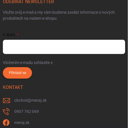
ODEBÍRAT NEWSLETTER
Vložte svůj e-mail a my vám budeme zasílat informace o nových
produktech na našem e-shopu.
E-MAIL
Vložením e-mailu súhlasíte s
podmienkami ochrany osobných údajov
Přihlásit se
KONTAKT
obchod
@
meraj.sk
0907 762 069
meraj.sk