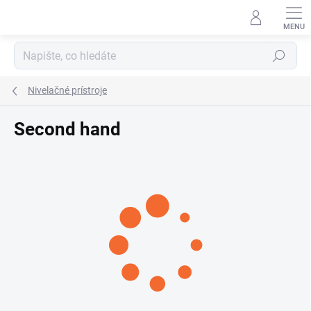
Přejít
na
obsah
Hledat
Nivelačné prístroje
Second hand