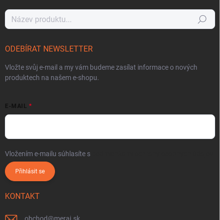
Hledat
ODEBÍRAT NEWSLETTER
Vložte svůj e-mail a my vám budeme zasílat informace o nových
produktech na našem e-shopu.
E-MAIL
Vložením e-mailu súhlasíte s
podmienkami ochrany osobných údajov
Přihlásit se
KONTAKT
obchod
@
meraj.sk