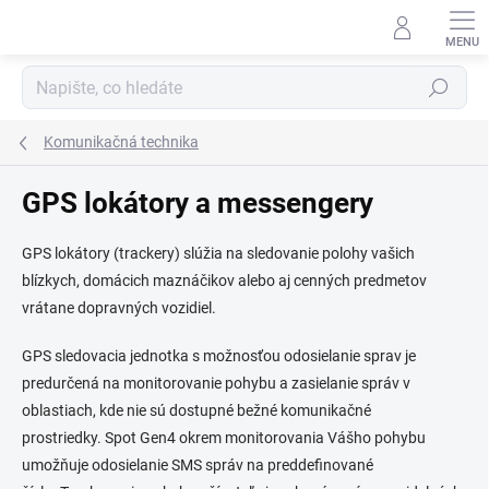
Přejít
na
obsah
Hledat
Komunikačná technika
GPS lokátory a messengery
GPS lokátory (trackery) slúžia na sledovanie polohy vašich
blízkych, domácich maznáčikov alebo aj cenných predmetov
vrátane dopravných vozidiel.
GPS sledovacia jednotka s možnosťou odosielanie sprav je
predurčená na monitorovanie pohybu a zasielanie správ v
oblastiach, kde nie sú dostupné bežné komunikačné
prostriedky. Spot Gen4 okrem monitorovania Vášho pohybu
umožňuje odosielanie SMS správ na preddefinované