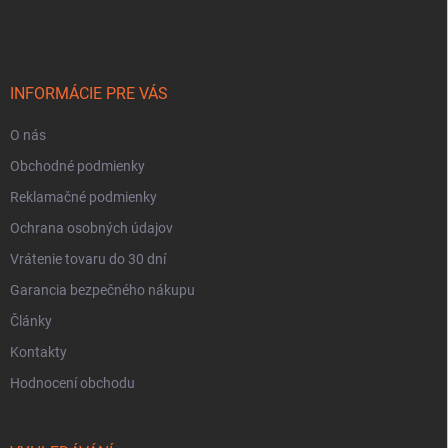
á
p
p
i
a
s
t
u
í
INFORMÁCIE PRE VÁS
O nás
Obchodné podmienky
Reklamačné podmienky
Ochrana osobných údajov
Vrátenie tovaru do 30 dní
Garancia bezpečného nákupu
Články
Kontakty
Hodnocení obchodu