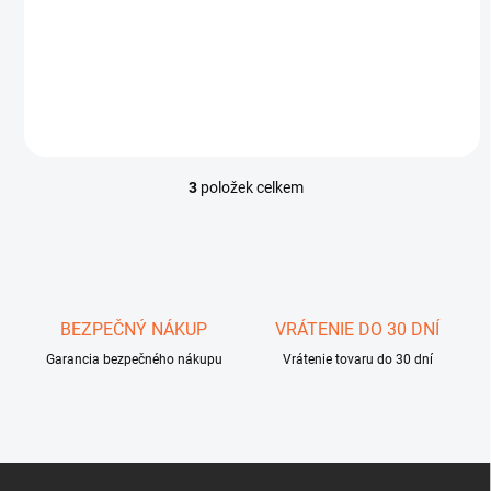
4 141 Kč
Do košíku
3
položek celkem
O
v
l
á
d
a
c
BEZPEČNÝ NÁKUP
VRÁTENIE DO 30 DNÍ
í
Garancia bezpečného nákupu
p
Vrátenie tovaru do 30 dní
r
v
k
y
v
Z
ý