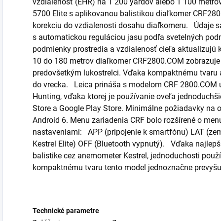
vzdialenosť (EHR) na 1 200 yardov alebo 1 100 metrov.
5700 Elite s aplikovanou balistikou diaľkomer CRF28
korekciu do vzdialenosti dosahu diaľkomeru. Údaje s
s automatickou reguláciou jasu podľa svetelných pod
podmienky prostredia a vzdialenosť cieľa aktualizujú 
10 do 180 metrov diaľkomer CRF2800.COM zobrazuje 
predovšetkým lukostrelci. Vďaka kompaktnému tvaru a
do vrecka. Leica prináša s modelom CRF 2800.COM úp
Hunting, vďaka ktorej je používanie oveľa jednoduchši
Store a Google Play Store. Minimálne požiadavky na 
Android 6. Menu zariadenia CRF bolo rozšírené o men
nastaveniami: APP (pripojenie k smartfónu) LAT (zem
Kestrel Elite) OFF (Bluetooth vypnutý). Vďaka najlep
balistike cez anemometer Kestrel, jednoduchosti použí
kompaktnému tvaru tento model jednoznačne prevyšu
Technické parametre