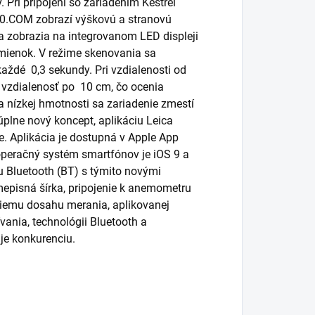
 Pri pripojení so zariadením Kestrel
00.COM zobrazí výškovú a stranovú
a zobrazia na integrovanom LED displeji
mienok. V režime skenovania sa
každé 0,3 sekundy. Pri vzdialenosti od
vzdialenosť po 10 cm, čo ocenia
 nízkej hmotnosti sa zariadenie zmestí
lne nový koncept, aplikáciu Leica
e. Aplikácia je dostupná v Apple App
operačný systém smartfónov je iOS 9 a
u Bluetooth (BT) s týmito novými
episná šírka, pripojenie k anemometru
šiemu dosahu merania, aplikovanej
vania, technológii Bluetooth a
je konkurenciu.