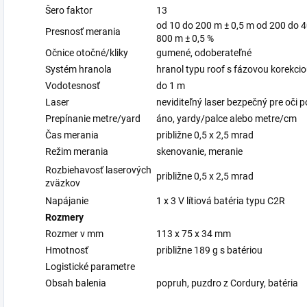
Šero faktor
13
od 10 do 200 m ± 0,5 m od 200 do 4
Presnosť merania
800 m ± 0,5 %
Očnice otočné/kliky
gumené, odoberateľné
Systém hranola
hranol typu roof s fázovou korekci
Vodotesnosť
do 1 m
Laser
neviditeľný laser bezpečný pre oči 
Prepínanie metre/yard
áno, yardy/palce alebo metre/cm
Čas merania
približne 0,5 x 2,5 mrad
Režim merania
skenovanie, meranie
Rozbiehavosť laserových
približne 0,5 x 2,5 mrad
zväzkov
Napájanie
1 x 3 V lítiová batéria typu C2R
Rozmery
Rozmer v mm
113 x 75 x 34 mm
Hmotnosť
približne 189 g s batériou
Logistické parametre
Obsah balenia
popruh, puzdro z Cordury, batéria