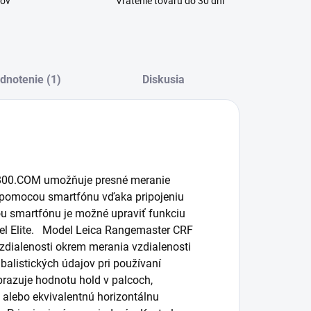
kov
Vrátenie tovaru do 30 dní
dnotenie (1)
Diskusia
2800.COM umožňuje presné meranie
e pomocou smartfónu vďaka pripojeniu
ou smartfónu je možné upraviť funkciu
rel Elite. Model Leica Rangemaster CRF
dialenosti okrem merania vzdialenosti
 balistických údajov pri používaní
azuje hodnotu hold v palcoch,
alebo ekvivalentnú horizontálnu