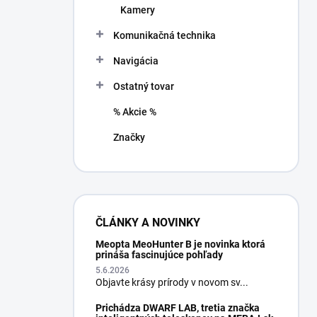
Kamery
Komunikačná technika
Navigácia
Ostatný tovar
% Akcie %
Značky
ČLÁNKY A NOVINKY
Meopta MeoHunter B je novinka ktorá
prináša fascinujúce pohľady
5.6.2026
Objavte krásy prírody v novom sv...
Prichádza DWARF LAB, tretia značka