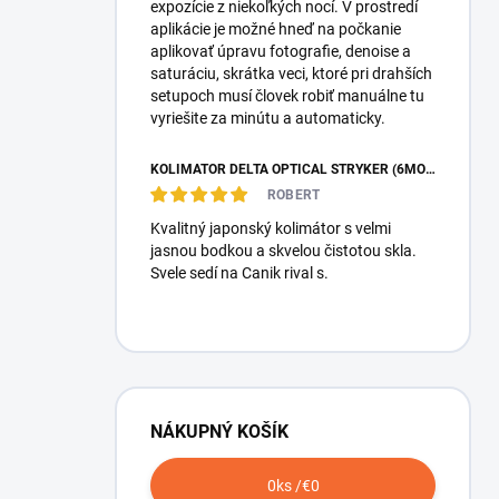
expozície z niekoľkých nocí. V prostredí
aplikácie je možné hneď na počkanie
aplikovať úpravu fotografie, denoise a
saturáciu, skrátka veci, ktoré pri drahších
setupoch musí človek robiť manuálne tu
vyriešite za minútu a automaticky.
KOLIMÁTOR DELTA OPTICAL STRYKER (6MOA)
ROBERT
Kvalitný japonský kolimátor s velmi
jasnou bodkou a skvelou čistotou skla.
Svele sedí na Canik rival s.
NÁKUPNÝ KOŠÍK
0
ks /
€0