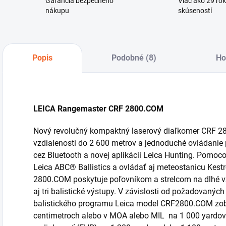
Garancia bezpečného
Viac ako 29 ro
nákupu
skúseností
Popis
Podobné (8)
Ho
LEICA Rangemaster CRF 2800.COM
Nový revolučný kompaktný laserový diaľkomer CRF 
vzdialenosti do 2 600 metrov a jednoduché ovládani
cez Bluetooth a novej aplikácii Leica Hunting. Pomoc
Leica ABC® Ballistics a ovládať aj meteostanicu Kest
2800.COM poskytuje poľovníkom a strelcom na dlhé vz
aj tri balistické výstupy. V závislosti od požadovaných
balistického programu Leica model CRF2800.COM zobr
centimetroch alebo v MOA alebo MIL na 1 000 yardov 