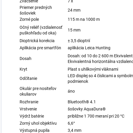
Zväčšenie
7 x
Priemer predných
24 mm
šošoviek
Zorné pole
115 m na 1000 m
Očný reliéf (vzdialenosť
15 mm
puškohľadu od oka)
Dioptrická korekcia
± 3,5 dioptrií
Aplikácia pre smartfón
aplikácia Leica Hunting
Dosah: od 10 do 2 600 m Ekvivalent
Dosah
Ekvivalentná horizontálna vzdialen
Kryt
Plast s uhlíkovými vláknami
LED displej so 4 číslicami a symbol
Odčítanie
podmienok
Okulár pre nositeľov
áno
okuliarov
Rozhranie
Bluetooth® 4.1
Vrstvenie
šošovky AquaDura®
Výdrž batérie
približne 1 700 meraní pri 20 °C
Zorný uhol objektívu
6,6°
Výstupná pupila
3,4 mm