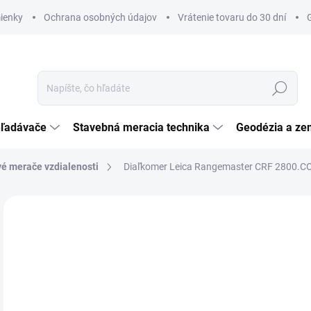
ienky
Ochrana osobných údajov
Vrátenie tovaru do 30 dní
Hľadať
hľadávače
Stavebná meracia technika
Geodézia a ze
é merače vzdialenosti
Diaľkomer Leica Rangemaster CRF 2800.
1 hodnotenie
Podrobnosti hodnotenia
ZNAČKA:
LEICA
TIP
€
ZADARMO
€59
Jedn
SK