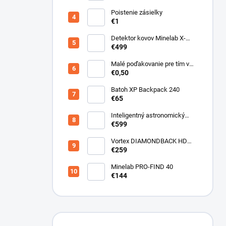
Poistenie zásielky
€1
Detektor kovov Minelab X-
Terra ELITE pinpoiter set
€499
Malé poďakovanie pre tím v
sklade
€0,50
Batoh XP Backpack 240
€65
Inteligentný astronomický
teleskop DwarfLab Dwarf III
€599
Vortex DIAMONDBACK HD
10X50
€259
Minelab PRO-FIND 40
€144