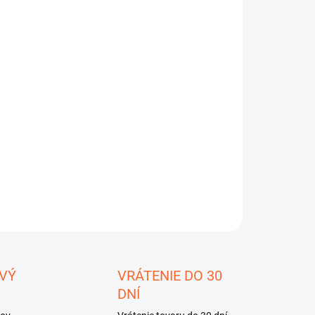
:
EME DORUČIŤ
8.2026
−
+
Pridať do košíka
gemaster CRF 2800.COM
ILNÉ INFORMÁCIE
OPÝTAŤ SA
STRÁŽIŤ
ložiť
VÝ
VRÁTENIE DO 30
DNÍ