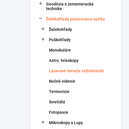
Geodézia a zememeracká
e
technika
l
Ďalekohľady pozorovacia optika
Ďalekohľady
Puškohľady
Monokuláre
Astro. teleskopy
Laserové merače vzdialenosti
Nočné videnie
Termovízie
Svietidlá
Fotopasce
Mikroskopy a Lupy