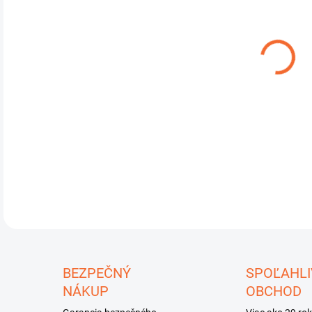
cena
MÔŽ
DO:
11.
Ran
DETA
U
BEZPEČNÝ
SPOĽAHLI
NÁKUP
OBCHOD