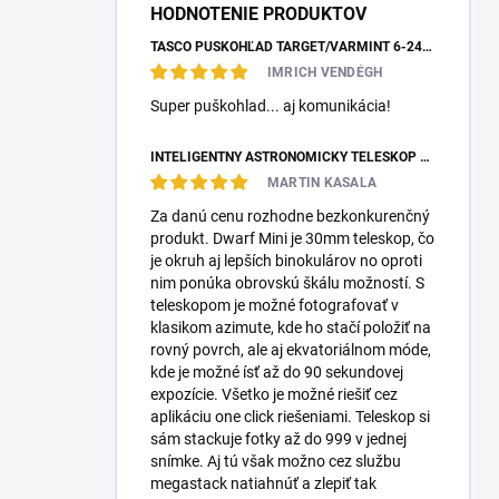
HODNOTENIE PRODUKTOV
TASCO PUŠKOHĽAD TARGET/VARMINT 6-24X42 MILDOT
IMRICH VENDÉGH
Super puškohlad... aj komunikácia!
INTELIGENTNÝ ASTRONOMICKÝ TELESKOP DWARFLAB DWARF MINI
MARTIN KASALA
Za danú cenu rozhodne bezkonkurenčný
produkt. Dwarf Mini je 30mm teleskop, čo
je okruh aj lepších binokulárov no oproti
nim ponúka obrovskú škálu možností. S
teleskopom je možné fotografovať v
klasikom azimute, kde ho stačí položiť na
rovný povrch, ale aj ekvatoriálnom móde,
kde je možné ísť až do 90 sekundovej
expozície. Všetko je možné riešiť cez
aplikáciu one click riešeniami. Teleskop si
sám stackuje fotky až do 999 v jednej
snímke. Aj tú však možno cez službu
megastack natiahnúť a zlepiť tak