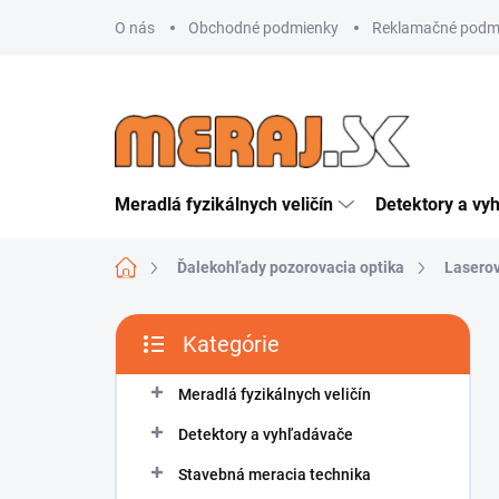
Prejsť
O nás
Obchodné podmienky
Reklamačné podm
na
obsah
Meradlá fyzikálnych veličín
Detektory a vy
Domov
Ďalekohľady pozorovacia optika
Laserov
B
Kategórie
o
Preskočiť
č
kategórie
n
Meradlá fyzikálnych veličín
ý
Detektory a vyhľadávače
p
a
Stavebná meracia technika
n