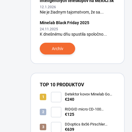
inteligentných teleskopov na MERAJ.sk
12.1.2026
Nie je žiadnym tajomstvom, že sa...
Minelab Black Friday 2025
24.11.2025
K dnešnému dňu spustila spoločno...
Archív
TOP 10 PRODUKTOV
Detektor kovov Minelab Go
Find 66
€240
RIDGID micro CD-100
Detektor horľavých plynov
€125
DDoptics 8x56 Pirschler
Gen.3 Magnesium zelený
€639