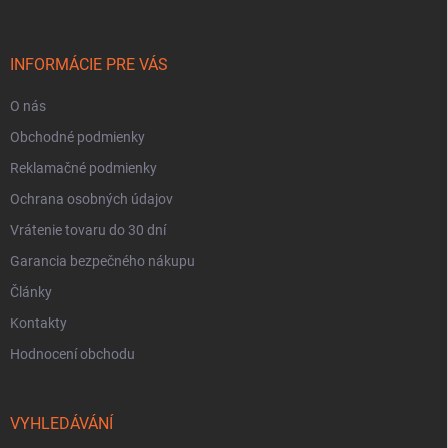
k
í
a
y
t
v
ý
í
INFORMÁCIE PRE VÁS
p
i
O nás
s
u
Obchodné podmienky
Reklamačné podmienky
Ochrana osobných údajov
Vrátenie tovaru do 30 dní
Garancia bezpečného nákupu
Články
Kontakty
Hodnocení obchodu
VYHLEDÁVÁNÍ