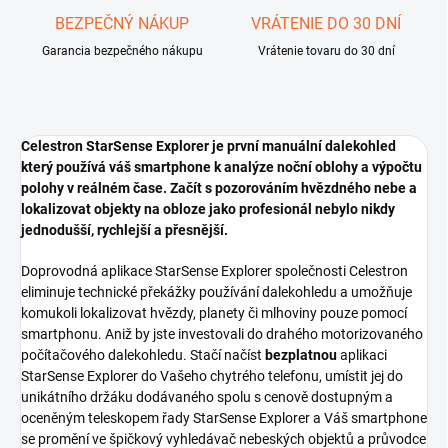
BEZPEČNÝ NÁKUP
VRÁTENIE DO 30 DNÍ
Garancia bezpečného nákupu
Vrátenie tovaru do 30 dní
Celestron StarSense Explorer je první manuální dalekohled
který používá váš smartphone k analýze noční oblohy a výpočtu
polohy v reálném čase. Začít s pozorováním hvězdného nebe a
lokalizovat objekty na obloze jako profesionál nebylo nikdy
jednodušší, rychlejší a přesnější.
Doprovodná aplikace StarSense Explorer společnosti Celestron
eliminuje technické překážky používání dalekohledu a umožňuje
komukoli lokalizovat hvězdy, planety či mlhoviny pouze pomocí
smartphonu. Aniž by jste investovali do drahého motorizovaného
počítačového dalekohledu. Stačí načíst
bezplatnou
aplikaci
StarSense Explorer do Vašeho chytrého telefonu, umístit jej do
unikátního držáku dodávaného spolu s cenově dostupným a
oceněným teleskopem řady StarSense Explorer a Váš smartphone
se promění ve špičkový vyhledávač nebeských objektů a průvodce