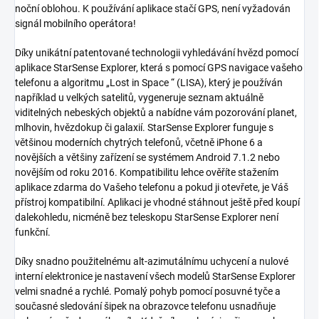
noční oblohou. K používání aplikace stačí GPS, není vyžadován
signál mobilního operátora!
Díky unikátní patentované technologii vyhledávání hvězd pomocí
aplikace StarSense Explorer, která s pomocí GPS navigace vašeho
telefonu a algoritmu „Lost in Space “ (LISA), který je používán
například u velkých satelitů, vygeneruje seznam aktuálně
viditelných nebeských objektů a nabídne vám pozorování planet,
mlhovin, hvězdokup či galaxií. StarSense Explorer funguje s
většinou moderních chytrých telefonů, včetně iPhone 6 a
novějších a většiny zařízení se systémem Android 7.1.2 nebo
novějším od roku 2016. Kompatibilitu lehce ověříte stažením
aplikace zdarma do Vašeho telefonu a pokud ji otevřete, je Váš
přístroj kompatibilní. Aplikaci je vhodné stáhnout ještě před koupí
dalekohledu, nicméně bez teleskopu StarSense Explorer není
funkční.
Díky snadno použitelnému alt-azimutálnímu uchycení a nulové
interní elektronice je nastavení všech modelů StarSense Explorer
velmi snadné a rychlé. Pomalý pohyb pomocí posuvné tyče a
současné sledování šipek na obrazovce telefonu usnadňuje