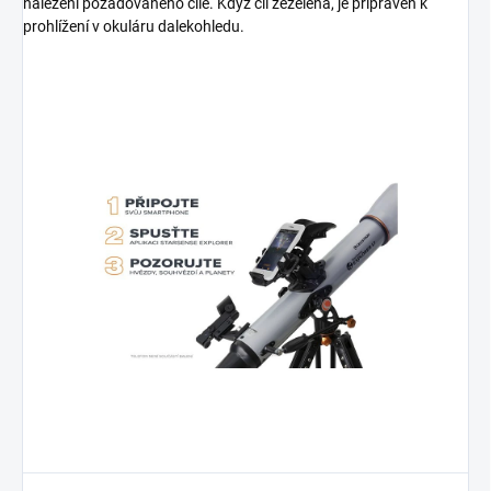
nalezení požadovaného cíle. Když cíl zezelená, je připraven k
prohlížení v okuláru dalekohledu.