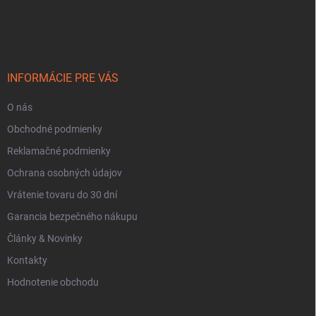
Z
á
p
ä
t
i
INFORMÁCIE PRE VÁS
e
O nás
Obchodné podmienky
Reklamačné podmienky
Ochrana osobných údajov
Vrátenie tovaru do 30 dní
Garancia bezpečného nákupu
Články & Novinky
Kontakty
Hodnotenie obchodu