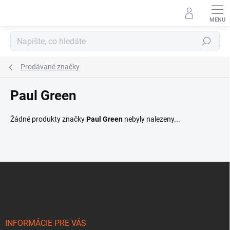
Přejít
na
obsah
Hledat
Prodávané značky
Paul Green
Žádné produkty značky
Paul Green
nebyly nalezeny...
Z
á
p
a
t
í
INFORMÁCIE PRE VÁS