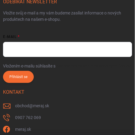
ODEBÍRAT NEWSLETTER
Vložte svůj e-mail a my vám budeme zasílat informace o nových
produktech na našem e-shopu.
E-MAIL
Vložením e-mailu súhlasíte s
podmienkami ochrany osobných údajov
Přihlásit se
KONTAKT
obchod
@
meraj.sk
0907 762 069
meraj.sk