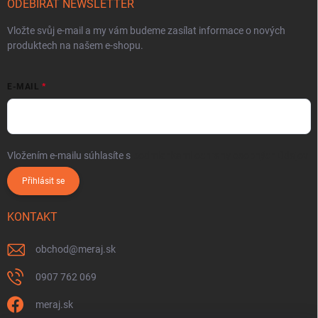
ODEBÍRAT NEWSLETTER
Vložte svůj e-mail a my vám budeme zasílat informace o nových
produktech na našem e-shopu.
E-MAIL
Vložením e-mailu súhlasíte s
podmienkami ochrany osobných údajov
Přihlásit se
KONTAKT
obchod
@
meraj.sk
0907 762 069
meraj.sk