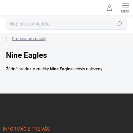
Přejít
na
obsah
Hledat
Prodávané značky
Nine Eagles
Žádné produkty značky
Nine Eagles
nebyly nalezeny...
Z
á
p
a
t
í
INFORMÁCIE PRE VÁS