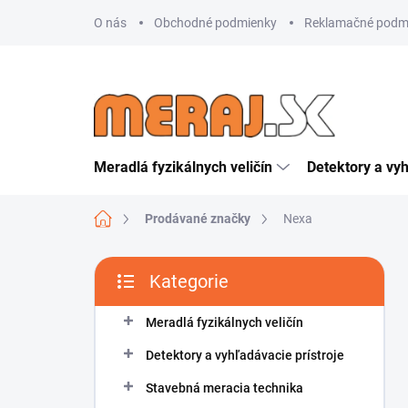
Přejít
O nás
Obchodné podmienky
Reklamačné podm
na
obsah
Meradlá fyzikálnych veličín
Detektory a vyh
Domů
Prodávané značky
Nexa
P
Kategorie
o
Přeskočit
s
kategorie
t
Meradlá fyzikálnych veličín
r
Detektory a vyhľadávacie prístroje
a
n
Stavebná meracia technika
n