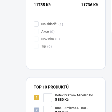
11735
Kč
11736
Kč
Na skladě
1
Akce
0
Novinka
0
Tip
0
TOP 10 PRODUKTŮ
Detektor kovov Minelab Go
Find 66
5 880 Kč
RIDGID micro CD-100