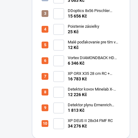
Detektor horľavých plynov
3 063 Kč
DDoptics 8x56 Pirschler
Gen.3 Magnesium zelený
15 656 Kč
Poistenie zásielky
25 Kč
Malé poďakovanie pre tím v
sklade
12 Kč
Vortex DIAMONDBACK HD
10X50
6 346 Kč
XP ORX X35 28 cm RC +
bezdrôtové slúchadlá
16 783 Kč
WSAUDIO
Detektor kovov Minelab X-
Terra ELITE pinpoiter set
12 226 Kč
Detektor plynu Ermenrich
NG40
1 813 Kč
XP DEUS II 28x34 FMF RC
34 276 Kč