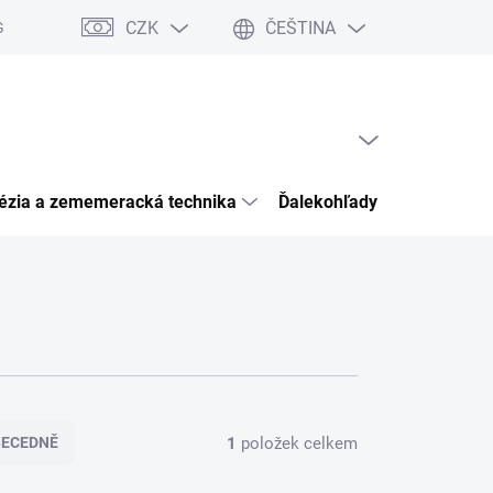
CZK
ČEŠTINA
Garancia bezpečného nákupu
Články
Kontakty
Hodnocení 
PRÁZDNÝ KOŠÍK
NÁKUPNÍ
KOŠÍK
ézia a zememeracká technika
Ďalekohľady pozorovacia o
1
položek celkem
BECEDNĚ