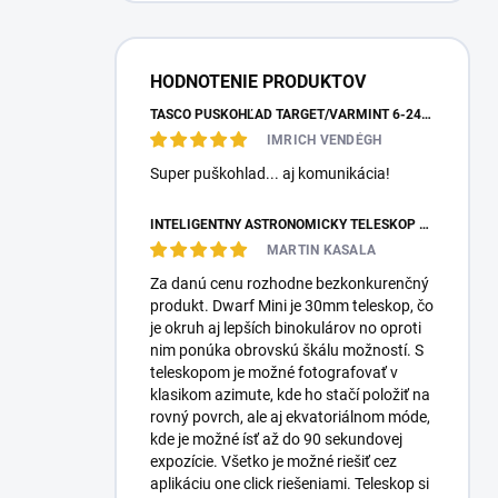
HODNOTENIE PRODUKTOV
TASCO PUŠKOHĽAD TARGET/VARMINT 6-24X42 MILDOT
IMRICH VENDÉGH
Super puškohlad... aj komunikácia!
INTELIGENTNÝ ASTRONOMICKÝ TELESKOP DWARFLAB DWARF MINI
MARTIN KASALA
Za danú cenu rozhodne bezkonkurenčný
produkt. Dwarf Mini je 30mm teleskop, čo
je okruh aj lepších binokulárov no oproti
nim ponúka obrovskú škálu možností. S
teleskopom je možné fotografovať v
klasikom azimute, kde ho stačí položiť na
rovný povrch, ale aj ekvatoriálnom móde,
kde je možné ísť až do 90 sekundovej
expozície. Všetko je možné riešiť cez
aplikáciu one click riešeniami. Teleskop si