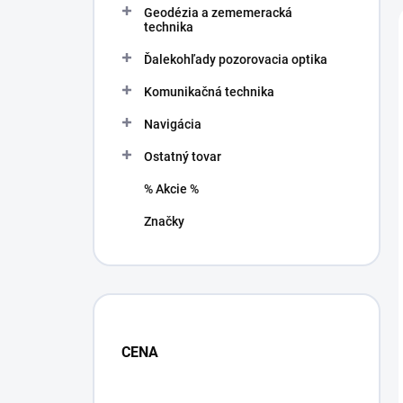
Geodézia a zememeracká
í
technika
p
a
Ďalekohľady pozorovacia optika
n
Komunikačná technika
e
l
Navigácia
Ostatný tovar
% Akcie %
Značky
CENA