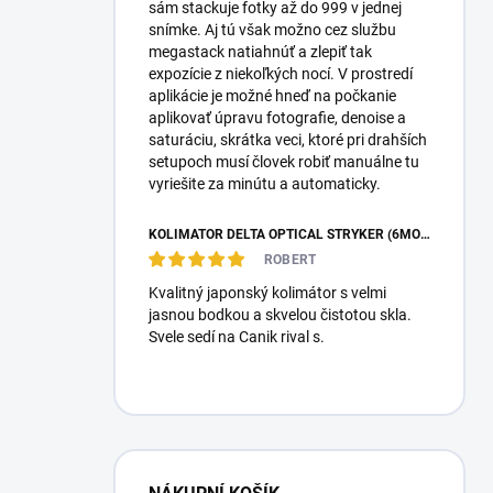
sám stackuje fotky až do 999 v jednej
snímke. Aj tú však možno cez službu
megastack natiahnúť a zlepiť tak
expozície z niekoľkých nocí. V prostredí
aplikácie je možné hneď na počkanie
aplikovať úpravu fotografie, denoise a
saturáciu, skrátka veci, ktoré pri drahších
setupoch musí človek robiť manuálne tu
vyriešite za minútu a automaticky.
KOLIMÁTOR DELTA OPTICAL STRYKER (6MOA)
ROBERT
Kvalitný japonský kolimátor s velmi
jasnou bodkou a skvelou čistotou skla.
Svele sedí na Canik rival s.