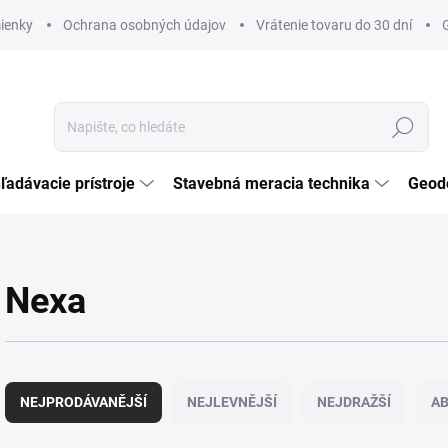
ienky
Ochrana osobných údajov
Vrátenie tovaru do 30 dní
Hledat
ľadávacie prístroje
Stavebná meracia technika
Geod
Nexa
Ř
a
NEJPRODÁVANĚJŠÍ
NEJLEVNĚJŠÍ
NEJDRAŽŠÍ
A
z
e