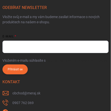
ODEBÍRAT NEWSLETTER
Vložte svůj e-mail a my vám budeme zasílat informace o nových
produktech na našem e-shopu.
E-MAIL
Vložením e-mailu súhlasíte s
podmienkami ochrany osobných údajov
Přihlásit se
KONTAKT
obchod
@
meraj.sk
0907 762 069