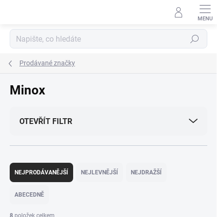
Přejít
na
obsah
Hledat
Prodávané značky
Minox
OTEVŘÍT FILTR
Ř
a
NEJPRODÁVANĚJŠÍ
NEJLEVNĚJŠÍ
NEJDRAŽŠÍ
z
e
ABECEDNĚ
n
í
8
položek celkem