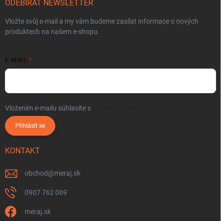
ODEBÍRAT NEWSLETTER
Vložte svůj e-mail a my vám budeme zasílat informace o nových
produktech na našem e-shopu.
E-MAIL
Vložením e-mailu súhlasíte s
podmienkami ochrany osobných údajov
Přihlásit se
KONTAKT
obchod
@
meraj.sk
0907 762 069
meraj.sk