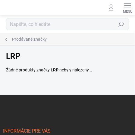
Přejít
na
obsah
Hledat
Prodávané značky
LRP
Žádné produkty značky
LRP
nebyly nalezeny...
Z
á
p
a
t
í
INFORMÁCIE PRE VÁS