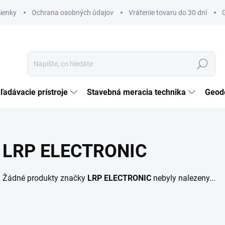
ienky
Ochrana osobných údajov
Vrátenie tovaru do 30 dní
Hledat
ľadávacie prístroje
Stavebná meracia technika
Geod
LRP ELECTRONIC
Žádné produkty značky
LRP ELECTRONIC
nebyly nalezeny...