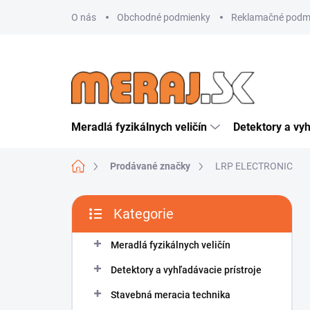
Přejít
O nás
Obchodné podmienky
Reklamačné podm
na
obsah
Meradlá fyzikálnych veličín
Detektory a vyh
Domů
Prodávané značky
LRP ELECTRONIC
P
Kategorie
o
Přeskočit
s
kategorie
t
Meradlá fyzikálnych veličín
r
Detektory a vyhľadávacie prístroje
a
n
Stavebná meracia technika
n