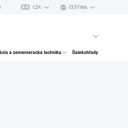
CZK
ČEŠTINA
Garancia bezpečného nákupu
Články
Kontakty
Hodnocení 
PRÁZDNÝ KOŠÍK
NÁKUPNÍ
KOŠÍK
ézia a zememeracká technika
Ďalekohľady pozorovacia o