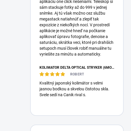
aplikáciu one click riešeniami. Teleskop si
sám stackuje fotky až do 999 v jednej
snímke. Aj tú však možno cez službu
megastack natiahnúť a zlepiť tak
expozície z niekoľkých nocí. V prostredí
aplikácie je možné hneď na počkanie
aplikovať úpravu fotografie, denoise a
saturáciu, skrátka veci, ktoré pri drahších
setupoch musí človek robiť manuálne tu
vyriešite za minútu a automaticky.
KOLIMÁTOR DELTA OPTICAL STRYKER (6MOA)
ROBERT
Kvalitný japonský kolimátor s velmi
jasnou bodkou a skvelou čistotou skla.
Svele sedí na Canik rival s.