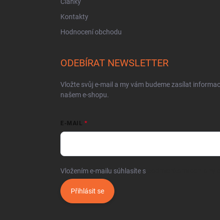
Články
Kontakty
Hodnocení obchodu
ODEBÍRAT NEWSLETTER
Vložte svůj e-mail a my vám budeme zasílat informa
našem e-shopu.
E-MAIL
Vložením e-mailu súhlasíte s
podmienkami ochrany 
Přihlásit se