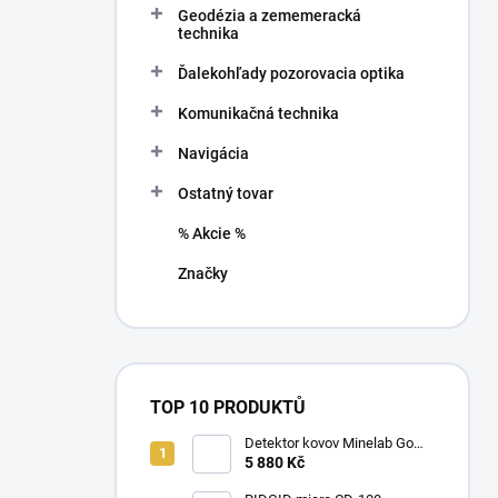
Geodézia a zememeracká
í
technika
p
a
Ďalekohľady pozorovacia optika
n
Komunikačná technika
e
l
Navigácia
Ostatný tovar
% Akcie %
Značky
TOP 10 PRODUKTŮ
Detektor kovov Minelab Go
Find 66
5 880 Kč