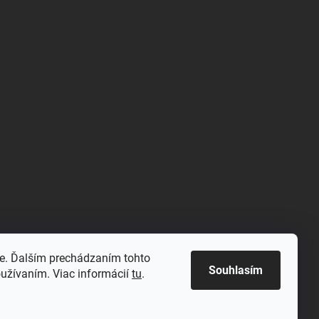
m/@meraj-
e. Ďalším prechádzaním tohto
Souhlasím
oužívaním. Viac informácií
tu
.