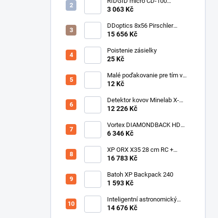
RIDGID micro CD-100
Detektor horľavých plynov
3 063 Kč
DDoptics 8x56 Pirschler
Gen.3 Magnesium zelený
15 656 Kč
Poistenie zásielky
25 Kč
Malé poďakovanie pre tím v
sklade
12 Kč
Detektor kovov Minelab X-
Terra ELITE pinpoiter set
12 226 Kč
Vortex DIAMONDBACK HD
10X50
6 346 Kč
XP ORX X35 28 cm RC +
bezdrôtové slúchadlá
16 783 Kč
WSAUDIO
Batoh XP Backpack 240
1 593 Kč
Inteligentní astronomický
teleskop DwarfLab Dwarf III
14 676 Kč