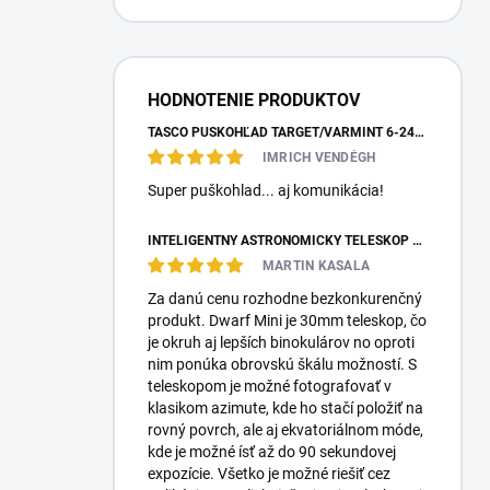
HODNOTENIE PRODUKTOV
TASCO PUŠKOHĽAD TARGET/VARMINT 6-24X42 MILDOT
IMRICH VENDÉGH
Super puškohlad... aj komunikácia!
INTELIGENTNÝ ASTRONOMICKÝ TELESKOP DWARFLAB DWARF MINI
MARTIN KASALA
Za danú cenu rozhodne bezkonkurenčný
produkt. Dwarf Mini je 30mm teleskop, čo
je okruh aj lepších binokulárov no oproti
nim ponúka obrovskú škálu možností. S
teleskopom je možné fotografovať v
klasikom azimute, kde ho stačí položiť na
rovný povrch, ale aj ekvatoriálnom móde,
kde je možné ísť až do 90 sekundovej
expozície. Všetko je možné riešiť cez