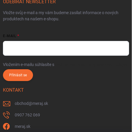
ODEBÍRAT NEWSLETTER
Vložte svůj e-mail a my vám budeme zasílat informace o nových
produktech na našem e-shopu.
E-MAIL
Vložením e-mailu súhlasíte s
podmienkami ochrany osobných údajov
Přihlásit se
KONTAKT
obchod
@
meraj.sk
0907 762 069
meraj.sk