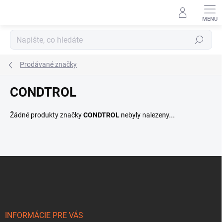
Přejít
na
obsah
Hledat
Prodávané značky
CONDTROL
Žádné produkty značky
CONDTROL
nebyly nalezeny...
Z
á
p
a
t
í
INFORMÁCIE PRE VÁS