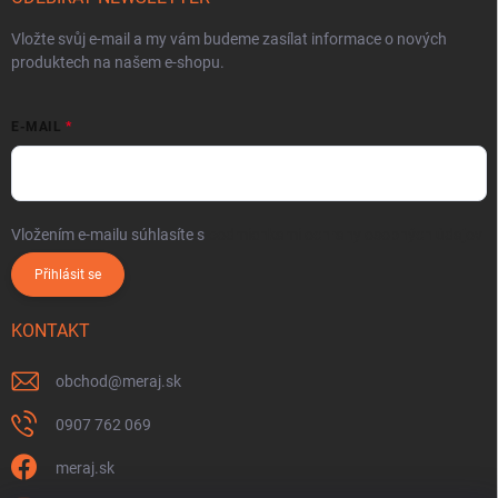
Vložte svůj e-mail a my vám budeme zasílat informace o nových
produktech na našem e-shopu.
E-MAIL
Vložením e-mailu súhlasíte s
podmienkami ochrany osobných údajov
Přihlásit se
KONTAKT
obchod
@
meraj.sk
0907 762 069
meraj.sk