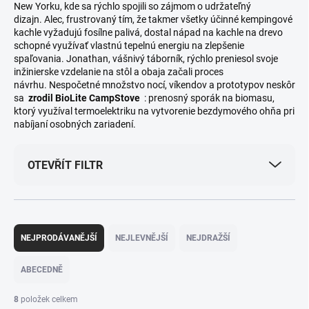
New Yorku, kde sa rýchlo spojili so zájmom o udržateľný
dizajn. Alec, frustrovaný tím, že takmer všetky účinné kempingové
kachle vyžadujú fosílne palivá, dostal nápad na kachle na drevo
schopné využívať vlastnú tepelnú energiu na zlepšenie
spaľovania. Jonathan, vášnivý táborník, rýchlo preniesol svoje
inžinierske vzdelanie na stôl a obaja začali proces
návrhu. Nespočetné množstvo nocí, víkendov a prototypov neskôr
sa
zrodil BioLite CampStove
: prenosný sporák na biomasu,
ktorý využíval termoelektriku na vytvorenie bezdymového ohňa pri
nabíjaní osobných zariadení.
OTEVŘÍT FILTR
Ř
a
NEJPRODÁVANĚJŠÍ
NEJLEVNĚJŠÍ
NEJDRAŽŠÍ
z
e
ABECEDNĚ
n
í
8
položek celkem