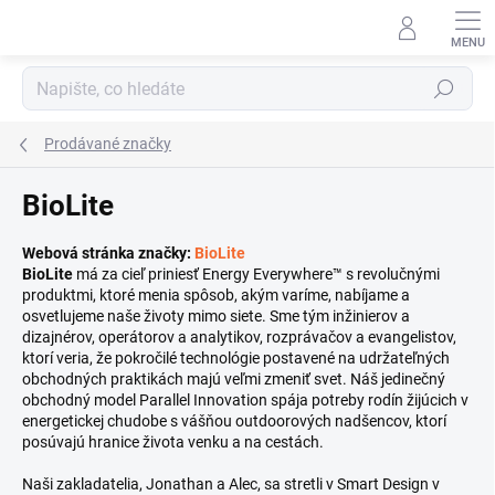
Přejít
na
obsah
Hledat
Prodávané značky
BioLite
Webová stránka značky:
BioLite
BioLite
má za cieľ priniesť Energy Everywhere™ s revolučnými
produktmi, ktoré menia spôsob, akým varíme, nabíjame a
osvetlujeme naše životy mimo siete. Sme tým inžinierov a
dizajnérov, operátorov a analytikov, rozprávačov a evangelistov,
ktorí veria, že pokročilé technológie postavené na udržateľných
obchodných praktikách majú veľmi zmeniť svet. Náš jedinečný
obchodný model Parallel Innovation spája potreby rodín žijúcich v
energetickej chudobe s vášňou outdoorových nadšencov, ktorí
posúvajú hranice života venku a na cestách.
Naši zakladatelia, Jonathan a Alec, sa stretli v Smart Design v