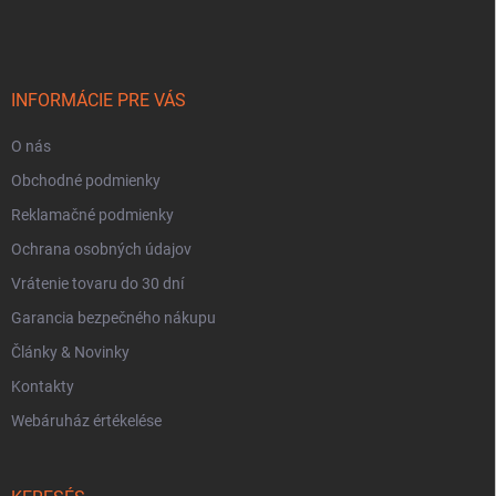
á
r
b
á
n
l
y
é
í
c
INFORMÁCIE PRE VÁS
t
á
O nás
s
e
Obchodné podmienky
l
e
Reklamačné podmienky
m
Ochrana osobných údajov
e
i
Vrátenie tovaru do 30 dní
Garancia bezpečného nákupu
Články & Novinky
Kontakty
Webáruház értékelése