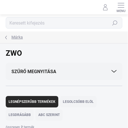
Ugrás
a
fő
tartalomhoz
Keresés
Márka
ZWO
SZŰRŐ MEGNYITÁSA
T
e
LEGNÉPSZERŰBB TERMÉKEK
LEGOLCSÓBB ELÖL
r
m
LEGDRÁGÁBB
ABC SZERINT
é
k
összesen
2
termék