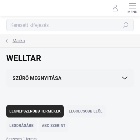
Ugrás
a
fő
tartalomhoz
Keresés
Márka
WELLTAR
SZŰRŐ MEGNYITÁSA
T
e
LEGNÉPSZERŰBB TERMÉKEK
LEGOLCSÓBB ELÖL
r
m
LEGDRÁGÁBB
ABC SZERINT
é
k
összesen
1
termék