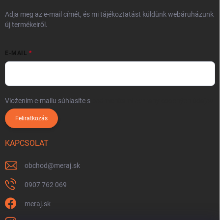
Adja meg az e-mail címét, és mi tájékoztatást küldünk webáruházunk
új termékeiről.
E-MAIL
Vložením e-mailu súhlasíte s
podmienkami ochrany osobných údajov
Feliratkozás
KAPCSOLAT
obchod
@
meraj.sk
0907 762 069
meraj.sk