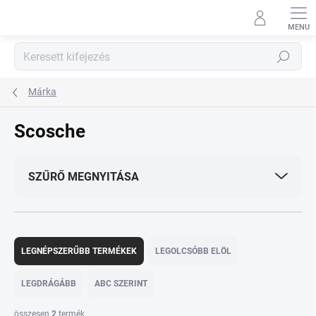
Ugrás
a
fő
tartalomhoz
Keresés
Márka
Scosche
SZŰRŐ MEGNYITÁSA
T
e
LEGNÉPSZERŰBB TERMÉKEK
LEGOLCSÓBB ELÖL
r
m
LEGDRÁGÁBB
ABC SZERINT
é
k
összesen
2
termék