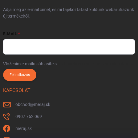
Adja meg az e-mail címét, és mi tájékoztatást küldünk webáruházunk
új termékeiről.
E-MAIL
Vložením e-mailu súhlasíte s
podmienkami ochrany osobných údajov
Feliratkozás
KAPCSOLAT
obchod
@
meraj.sk
0907 762 069
meraj.sk