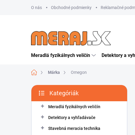
Ugrás
O nás
Obchodné podmienky
Reklamačné podm
a
fő
tartalomhoz
Meradlá fyzikálnych veličín
Detektory a vy
Kezdőlap
Márka
Omegon
O
Kategóriák
l
Kategóriák
d
átugrása
a
Meradlá fyzikálnych veličín
l
Detektory a vyhľadávače
s
ó
Stavebná meracia technika
p