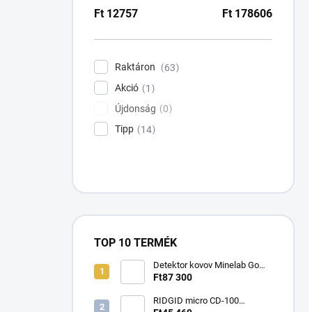
Ft
12757
Ft
178606
Raktáron
63
Akció
1
Újdonság
0
Tipp
14
TOP 10 TERMÉK
Detektor kovov Minelab Go
Find 66
Ft87 300
RIDGID micro CD-100