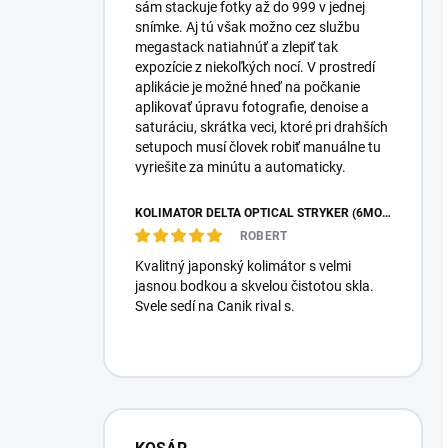
sám stackuje fotky až do 999 v jednej
snímke. Aj tú však možno cez službu
megastack natiahnúť a zlepiť tak
expozície z niekoľkých nocí. V prostredí
aplikácie je možné hneď na počkanie
aplikovať úpravu fotografie, denoise a
saturáciu, skrátka veci, ktoré pri drahších
setupoch musí človek robiť manuálne tu
vyriešite za minútu a automaticky.
KOLIMÁTOR DELTA OPTICAL STRYKER (6MOA)
ROBERT
Kvalitný japonský kolimátor s velmi
jasnou bodkou a skvelou čistotou skla.
Svele sedí na Canik rival s.