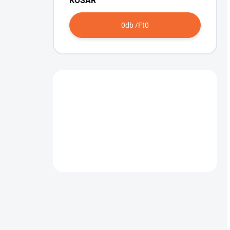
KOSÁR
0
db /
Ft0