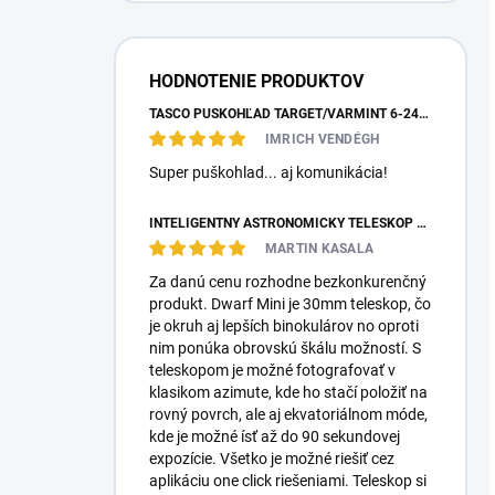
HODNOTENIE PRODUKTOV
TASCO PUŠKOHĽAD TARGET/VARMINT 6-24X42 MILDOT
IMRICH VENDÉGH
Super puškohlad... aj komunikácia!
INTELIGENTNÝ ASTRONOMICKÝ TELESKOP DWARFLAB DWARF MINI
MARTIN KASALA
Za danú cenu rozhodne bezkonkurenčný
produkt. Dwarf Mini je 30mm teleskop, čo
je okruh aj lepších binokulárov no oproti
nim ponúka obrovskú škálu možností. S
teleskopom je možné fotografovať v
klasikom azimute, kde ho stačí položiť na
rovný povrch, ale aj ekvatoriálnom móde,
kde je možné ísť až do 90 sekundovej
expozície. Všetko je možné riešiť cez
aplikáciu one click riešeniami. Teleskop si