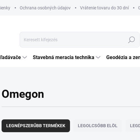
ienky
Ochrana osobných údajov
Vrátenie tovaru do 30 dní
Keresés
hľadávače
Stavebná meracia technika
Geodézia a ze
Omegon
T
e
LEGNÉPSZERŰBB TERMÉKEK
LEGOLCSÓBB ELÖL
LEG
r
m