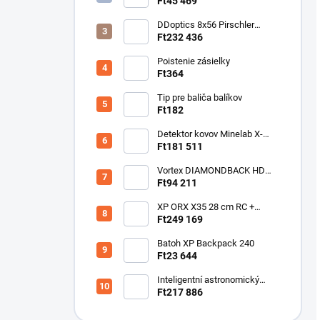
Detektor horľavých plynov
Ft45 469
DDoptics 8x56 Pirschler
Gen.3 Magnesium zelený
Ft232 436
Poistenie zásielky
Ft364
Tip pre baliča balíkov
Ft182
Detektor kovov Minelab X-
Terra ELITE pinpoiter set
Ft181 511
Vortex DIAMONDBACK HD
10X50
Ft94 211
XP ORX X35 28 cm RC +
bezdrôtové slúchadlá
Ft249 169
WSAUDIO
Batoh XP Backpack 240
Ft23 644
Inteligentní astronomický
teleskop DwarfLab Dwarf III
Ft217 886