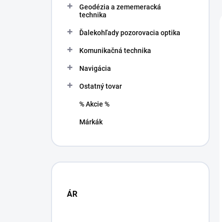
Geodézia a zememeracká
a
technika
n
e
Ďalekohľady pozorovacia optika
l
Komunikačná technika
Navigácia
Ostatný tovar
% Akcie %
Márkák
ÁR