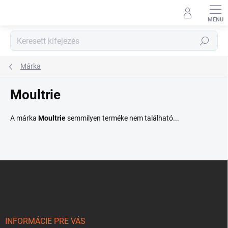
Ugrás
a
fő
tartalomhoz
Keresés
Márka
Moultrie
A márka
Moultrie
semmilyen terméke nem található...
L
á
b
l
é
c
INFORMÁCIE PRE VÁS