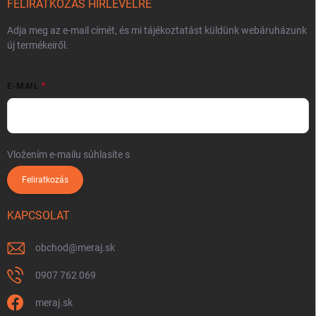
FELIRATKOZÁS HÍRLEVÉLRE
Adja meg az e-mail címét, és mi tájékoztatást küldünk webáruházunk
új termékeiről.
E-MAIL
Vložením e-mailu súhlasíte s
podmienkami ochrany osobných údajov
Feliratkozás
KAPCSOLAT
obchod
@
meraj.sk
0907 762 069
meraj.sk