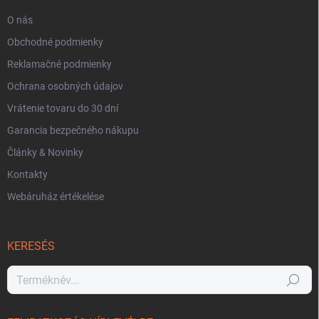
O nás
Obchodné podmienky
Reklamačné podmienky
Ochrana osobných údajov
Vrátenie tovaru do 30 dní
Garancia bezpečného nákupu
Články & Novinky
Kontakty
Webáruház értékelése
KERESÉS
Keresés