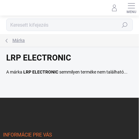
Ugrás
a
fő
tartalomhoz
Keresés
Márka
LRP ELECTRONIC
A márka
LRP ELECTRONIC
semmilyen terméke nem található...
L
á
b
l
é
c
INFORMÁCIE PRE VÁS