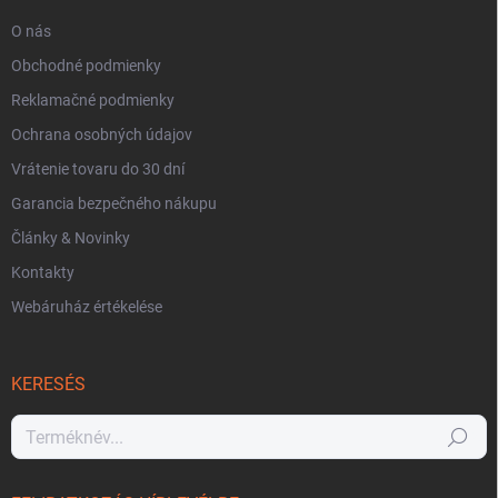
O nás
Obchodné podmienky
Reklamačné podmienky
Ochrana osobných údajov
Vrátenie tovaru do 30 dní
Garancia bezpečného nákupu
Články & Novinky
Kontakty
Webáruház értékelése
KERESÉS
Keresés