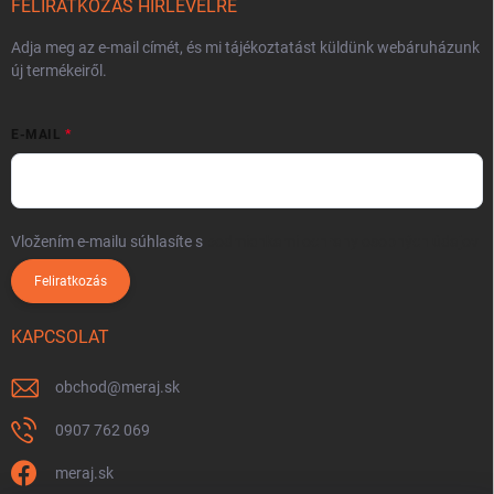
FELIRATKOZÁS HÍRLEVÉLRE
Adja meg az e-mail címét, és mi tájékoztatást küldünk webáruházunk
új termékeiről.
E-MAIL
Vložením e-mailu súhlasíte s
podmienkami ochrany osobných údajov
Feliratkozás
KAPCSOLAT
obchod
@
meraj.sk
0907 762 069
meraj.sk