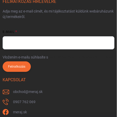
FELIRATKOZÁS HÍRLEVÉLRE
Adja meg az e-mail címét, és mi tájékoztatást küldünk webáruházunk
új termékeiről.
E-MAIL
Vložením e-mailu súhlasíte s
podmienkami ochrany osobných údajov
Feliratkozás
KAPCSOLAT
obchod
@
meraj.sk
0907 762 069
meraj.sk