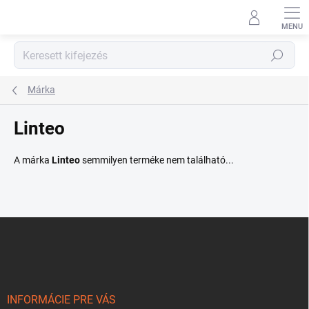
Ugrás
a
fő
tartalomhoz
Keresés
Márka
Linteo
A márka
Linteo
semmilyen terméke nem található...
L
á
b
l
é
c
INFORMÁCIE PRE VÁS