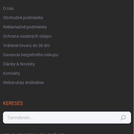
O nás
Obchodné podmienky
Reklamačné podmienky
Ochrana osobných údajov
Vrátenie tovaru do 30 dní
Garancia bezpečného nákupu
Články & Novinky
Kontakty
Webáruház értékelése
KERESÉS
Keresés