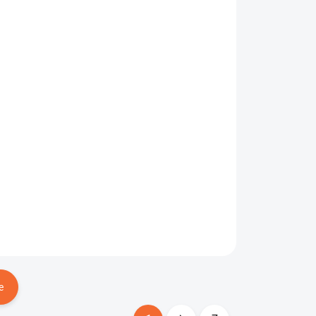
ADOM
SKLADOM
Ďalekohľad s
a
diaľkomerom Leica
Geovid 3200.COM
8x42
Ft1 076 733
en
Bővebben
e