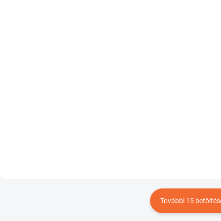
SKLADOM
SKL
Ďalekohľad s
Ďalekohľad s
diaľkomerom Leica
diaľkomerom Leic
Geovid 3200.COM
Geovid 3200.COM
8x56
10x42
Ft1 204 308
Ft1 094 594
Bővebben
Bővebb
További 15 betöltés