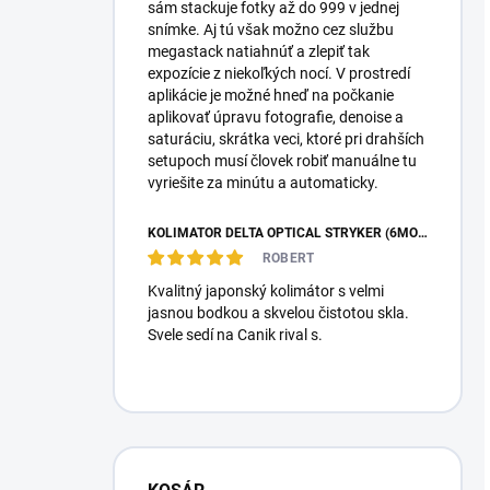
sám stackuje fotky až do 999 v jednej
snímke. Aj tú však možno cez službu
megastack natiahnúť a zlepiť tak
expozície z niekoľkých nocí. V prostredí
aplikácie je možné hneď na počkanie
aplikovať úpravu fotografie, denoise a
saturáciu, skrátka veci, ktoré pri drahších
setupoch musí človek robiť manuálne tu
vyriešite za minútu a automaticky.
KOLIMÁTOR DELTA OPTICAL STRYKER (6MOA)
ROBERT
Kvalitný japonský kolimátor s velmi
jasnou bodkou a skvelou čistotou skla.
Svele sedí na Canik rival s.