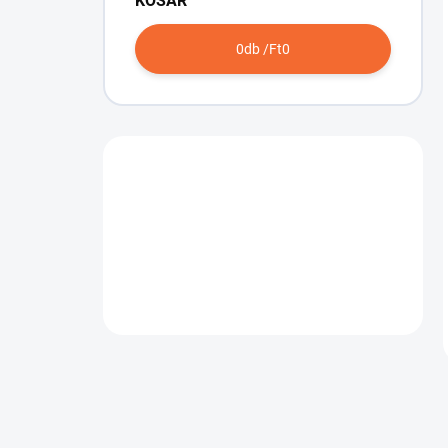
KOSÁR
0
db /
Ft0