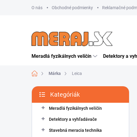
Ugrás
O nás
Obchodné podmienky
Reklamačné podm
a
fő
tartalomhoz
Meradlá fyzikálnych veličín
Detektory a vy
Kezdőlap
Márka
Leica
O
Kategóriák
l
Kategóriák
d
átugrása
a
Meradlá fyzikálnych veličín
l
Detektory a vyhľadávače
s
ó
Stavebná meracia technika
p