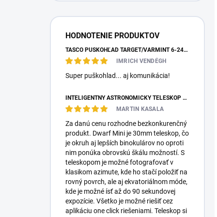
HODNOTENIE PRODUKTOV
TASCO PUŠKOHĽAD TARGET/VARMINT 6-24X42 MILDOT
IMRICH VENDÉGH
Super puškohlad... aj komunikácia!
INTELIGENTNÝ ASTRONOMICKÝ TELESKOP DWARFLAB DWARF MINI
MARTIN KASALA
Za danú cenu rozhodne bezkonkurenčný
produkt. Dwarf Mini je 30mm teleskop, čo
je okruh aj lepších binokulárov no oproti
nim ponúka obrovskú škálu možností. S
teleskopom je možné fotografovať v
klasikom azimute, kde ho stačí položiť na
rovný povrch, ale aj ekvatoriálnom móde,
kde je možné ísť až do 90 sekundovej
expozície. Všetko je možné riešiť cez
aplikáciu one click riešeniami. Teleskop si