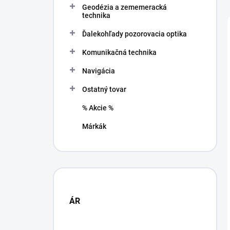
Geodézia a zememeracká
a
technika
n
e
Ďalekohľady pozorovacia optika
l
Komunikačná technika
Navigácia
Ostatný tovar
% Akcie %
Márkák
ÁR