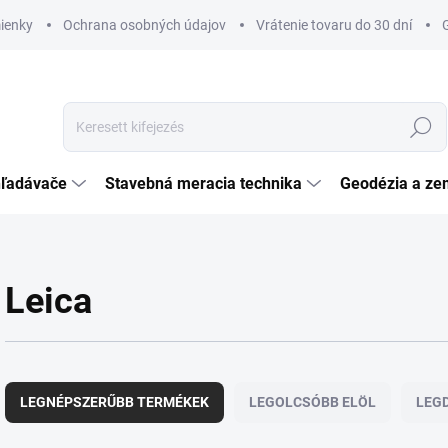
ienky
Ochrana osobných údajov
Vrátenie tovaru do 30 dní
Keresés
hľadávače
Stavebná meracia technika
Geodézia a ze
Leica
T
e
LEGNÉPSZERŰBB TERMÉKEK
LEGOLCSÓBB ELÖL
LEG
r
m