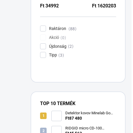
Ft
34992
Ft
1620203
Raktáron
88
Akció
0
Újdonság
2
Tipp
3
TOP 10 TERMÉK
Detektor kovov Minelab Go
Find 66
Ft87 480
RIDGID micro CD-100