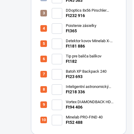
Detektor horľavých plynov
Ft45 563
DDoptics 8x56 Pirschler
Gen.3 Magnesium zelený
Ft232 916
Poistenie zásielky
Ft365
Detektor kovov Minelab X-
Terra ELITE pinpoiter set
Ft181 886
Tip pre baliča balíkov
Ft182
Batoh XP Backpack 240
Ft23 693
Inteligentní astronomický
teleskop DwarfLab Dwarf III
Ft218 336
Vortex DIAMONDBACK HD
10X50
Ft94 406
Minelab PRO-FIND 40
Ft52 488