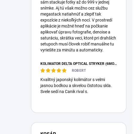
sám stackuje fotky až do 999 v jednej
snímke. Aj tú však možno cez službu
megastack natiahnúť a zlepiť tak
expozície z niekoľkých nocí. V prostredí
aplikácie je možné hneď na počkanie
aplikovať úpravu fotografie, denoise a
saturáciu, skrátka veci, ktoré pri drahších
setupoch musí človek robiť manuálne tu
vyriešite za minútu a automaticky.
KOLIMÁTOR DELTA OPTICAL STRYKER (6MOA)
ROBERT
Kvalitný japonský kolimátor s velmi
jasnou bodkou a skvelou čistotou skla.
Svele sedí na Canik rival s.