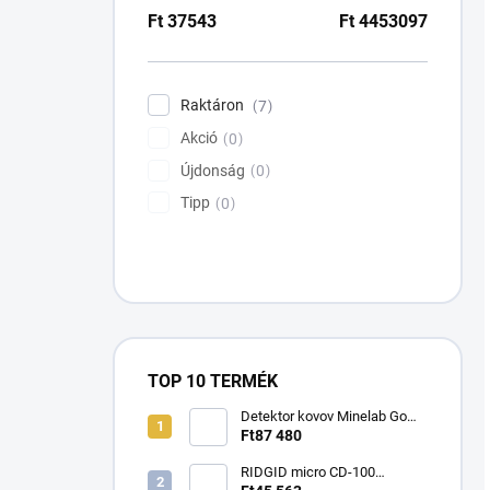
Ft
37543
Ft
4453097
Raktáron
7
Akció
0
Újdonság
0
Tipp
0
TOP 10 TERMÉK
Detektor kovov Minelab Go
Find 66
Ft87 480
RIDGID micro CD-100