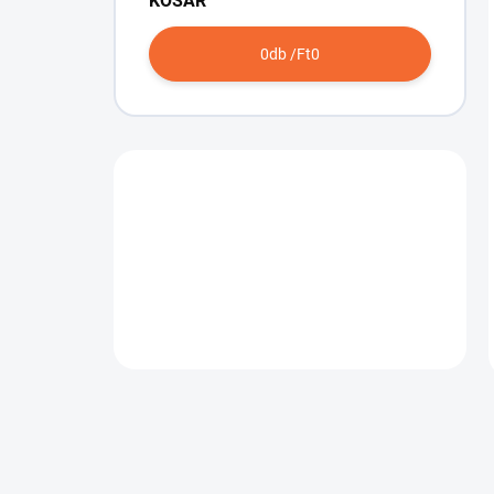
KOSÁR
0
db /
Ft0