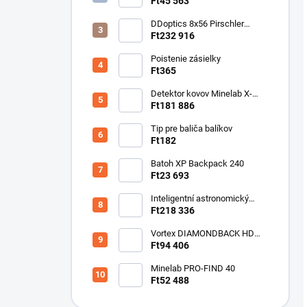
Detektor horľavých plynov
Ft45 563
DDoptics 8x56 Pirschler
Gen.3 Magnesium zelený
Ft232 916
Poistenie zásielky
Ft365
Detektor kovov Minelab X-
Terra ELITE pinpoiter set
Ft181 886
Tip pre baliča balíkov
Ft182
Batoh XP Backpack 240
Ft23 693
Inteligentní astronomický
teleskop DwarfLab Dwarf III
Ft218 336
Vortex DIAMONDBACK HD
10X50
Ft94 406
Minelab PRO-FIND 40
Ft52 488