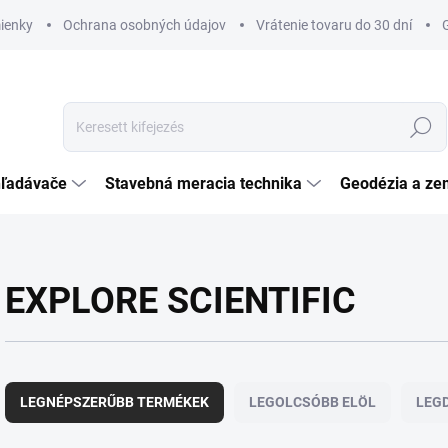
ienky
Ochrana osobných údajov
Vrátenie tovaru do 30 dní
Keresés
hľadávače
Stavebná meracia technika
Geodézia a ze
EXPLORE SCIENTIFIC
T
e
LEGNÉPSZERŰBB TERMÉKEK
LEGOLCSÓBB ELÖL
LEG
r
m