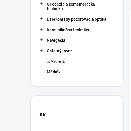
Geodézia a zememeracká
a
technika
n
e
Ďalekohľady pozorovacia optika
l
Komunikačná technika
Navigácia
Ostatný tovar
% Akcie %
Márkák
ÁR