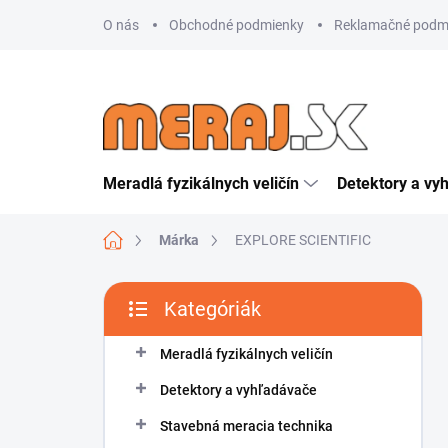
Ugrás
O nás
Obchodné podmienky
Reklamačné podm
a
fő
tartalomhoz
Meradlá fyzikálnych veličín
Detektory a vy
Kezdőlap
Márka
EXPLORE SCIENTIFIC
O
Kategóriák
l
Kategóriák
d
átugrása
a
Meradlá fyzikálnych veličín
l
Detektory a vyhľadávače
s
ó
Stavebná meracia technika
p