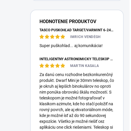
HODNOTENIE PRODUKTOV
TASCO PUŠKOHĽAD TARGET/VARMINT 6-24X42 MILDOT
IMRICH VENDÉGH
Super puškohlad... aj komunikácia!
INTELIGENTNÝ ASTRONOMICKÝ TELESKOP DWARFLAB DWARF MINI
MARTIN KASALA
Za danú cenu rozhodne bezkonkurenčný
produkt. Dwarf Mini je 30mm teleskop, čo
je okruh aj lepších binokulárov no oproti
nim ponúka obrovskú škálu možností. S
teleskopom je možné fotografovať v
klasikom azimute, kde ho stačí položiť na
rovný povrch, ale aj ekvatoriálnom móde,
kde je možné ísť až do 90 sekundovej
expozície. Všetko je možné riešiť cez
aplikáciu one click riešeniami. Teleskop si