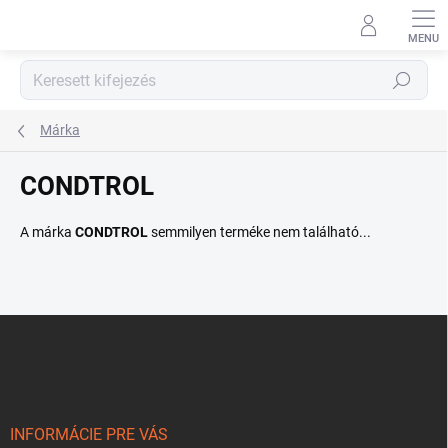
Ugrás
a
fő
tartalomhoz
Keresés
Márka
CONDTROL
A márka
CONDTROL
semmilyen terméke nem található...
L
á
b
l
é
c
INFORMÁCIE PRE VÁS