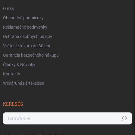
O nás
Obchodné podmienky
Reklamačné podmienky
Ochrana osobných údajov
Vrátenie tovaru do 30 dní
Garancia bezpečného nákupu
Články & Novinky
Kontakty
Webáruház értékelése
KERESÉS
Keresés