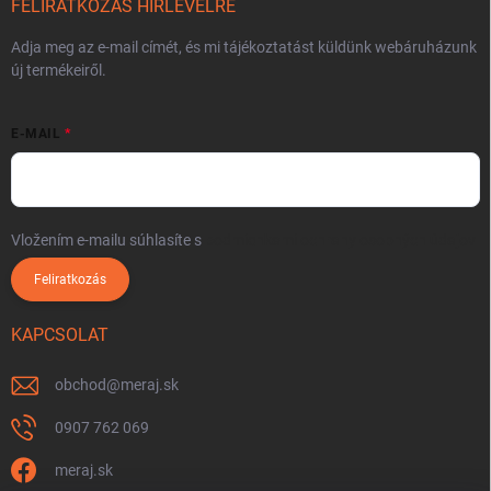
FELIRATKOZÁS HÍRLEVÉLRE
Adja meg az e-mail címét, és mi tájékoztatást küldünk webáruházunk
új termékeiről.
E-MAIL
Vložením e-mailu súhlasíte s
podmienkami ochrany osobných údajov
Feliratkozás
KAPCSOLAT
obchod
@
meraj.sk
0907 762 069
meraj.sk