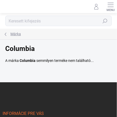
Ugrás
a
fő
tartalomhoz
Keresés
Márka
Columbia
A márka
Columbia
semmilyen terméke nem található...
L
á
b
l
é
c
INFORMÁCIE PRE VÁS