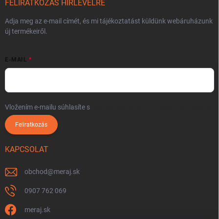
FELIRATKOZÁS HÍRLEVÉLRE
Adja meg az e-mail címét, és mi tájékoztatást küldünk webáruházunk
új termékeiről.
E-MAIL
Vložením e-mailu súhlasíte s
podmienkami ochrany osobných údajov
Feliratkozás
KAPCSOLAT
obchod
@
meraj.sk
0907 762 069
meraj.sk