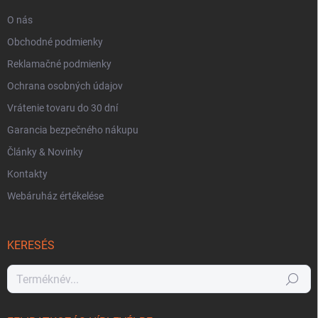
O nás
Obchodné podmienky
Reklamačné podmienky
Ochrana osobných údajov
Vrátenie tovaru do 30 dní
Garancia bezpečného nákupu
Články & Novinky
Kontakty
Webáruház értékelése
KERESÉS
Keresés