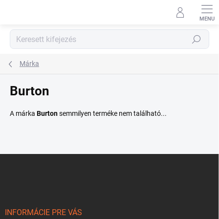
Ugrás
a
fő
tartalomhoz
Keresés
Márka
Burton
A márka
Burton
semmilyen terméke nem található...
L
á
b
l
é
c
INFORMÁCIE PRE VÁS