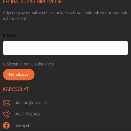
FELIRATKOZÁS HÍRLEVÉLRE
Adja meg az e-mail címét, és mi tájékoztatást küldünk webáruházunk
új termékeiről.
E-MAIL
Vložením e-mailu súhlasíte s
podmienkami ochrany osobných údajov
Feliratkozás
KAPCSOLAT
obchod
@
meraj.sk
0907 762 069
meraj.sk