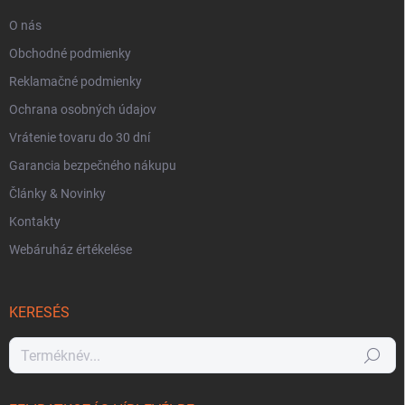
O nás
Obchodné podmienky
Reklamačné podmienky
Ochrana osobných údajov
Vrátenie tovaru do 30 dní
Garancia bezpečného nákupu
Články & Novinky
Kontakty
Webáruház értékelése
KERESÉS
Keresés